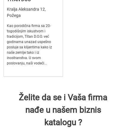
Kralja Aleksandra 12,
Požega
Kao porodična firma sa 20-
togodišnjim iskustvom i
tradicijom, Titan D.O.O. već
godinama unazad uspešno
posluje sa klijentima kako iz
naše zemlje tako i iz
inostranstva. U svom
poslovanju, naši vodeći...
Želite da se i Vaša firma
nađe u našem biznis
katalogu ?