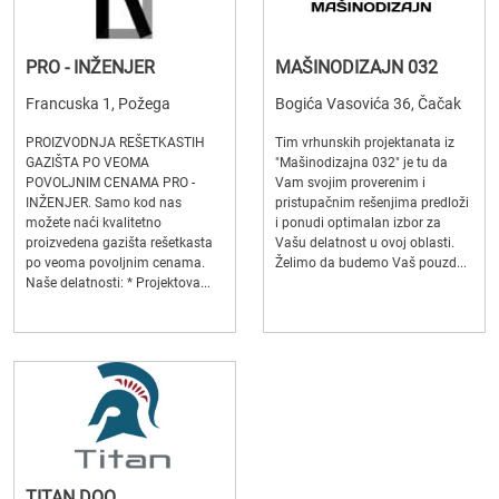
PRO - INŽENJER
MAŠINODIZAJN 032
Francuska 1, Požega
Bogića Vasovića 36, Čačak
PROIZVODNJA REŠETKASTIH
Tim vrhunskih projektanata iz
GAZIŠTA PO VEOMA
"Mašinodizajna 032" je tu da
POVOLJNIM CENAMA PRO -
Vam svojim proverenim i
INŽENJER. Samo kod nas
pristupačnim rešenjima predloži
možete naći kvalitetno
i ponudi optimalan izbor za
proizvedena gazišta rešetkasta
Vašu delatnost u ovoj oblasti.
po veoma povoljnim cenama.
Želimo da budemo Vaš pouzd...
Naše delatnosti: * Projektova...
TITAN DOO