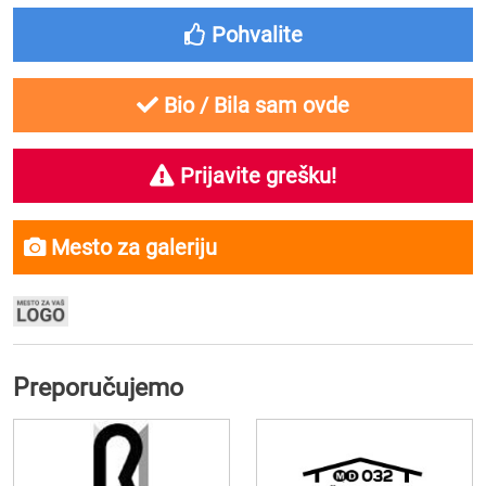
Pohvalite
Bio / Bila sam ovde
Prijavite grešku!
Mesto za galeriju
Preporučujemo