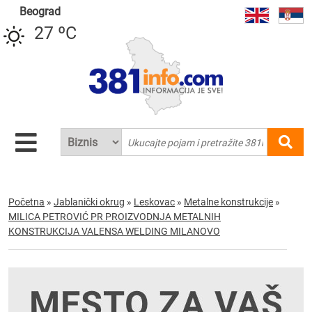
Beograd
27 ºC
Početna
»
Jablanički okrug
»
Leskovac
»
Metalne konstrukcije
»
MILICA PETROVIĆ PR PROIZVODNJA METALNIH
KONSTRUKCIJA VALENSA WELDING MILANOVO