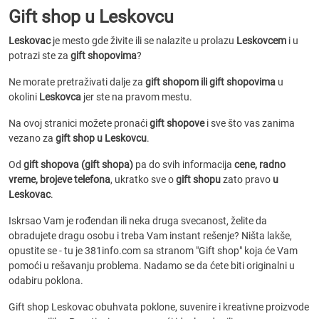
Gift shop u Leskovcu
Leskovac
je mesto gde živite ili se nalazite u prolazu
Leskovcem
i u
potrazi ste za
gift shopovima
?
Ne morate pretraživati dalje za
gift shopom ili gift shopovima
u
okolini
Leskovca
jer ste na pravom mestu.
Na ovoj stranici možete pronaći
gift shopove
i sve što vas zanima
vezano za
gift shop u Leskovcu
.
Od
gift shopova (gift shopa)
pa do svih informacija
cene, radno
vreme, brojeve telefona
, ukratko sve o
gift shopu
zato pravo
u
Leskovac
.
Iskrsao Vam je rođendan ili neka druga svecanost, želite da
obradujete dragu osobu i treba Vam instant rešenje? Ništa lakše,
opustite se - tu je 381info.com sa stranom "Gift shop" koja će Vam
pomoći u rešavanju problema. Nadamo se da ćete biti originalni u
odabiru poklona.
Gift shop Leskovac obuhvata poklone, suvenire i kreativne proizvode