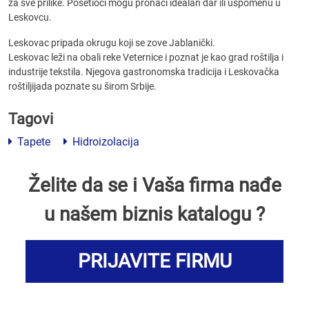
za sve prilike. Posetioci mogu pronaći idealan dar ili uspomenu u
Leskovcu.
Leskovac pripada okrugu koji se zove Jablanički.
Leskovac leži na obali reke Veternice i poznat je kao grad roštilja i
industrije tekstila. Njegova gastronomska tradicija i Leskovačka
roštiljijada poznate su širom Srbije.
Tagovi
Tapete
Hidroizolacija
Želite da se i Vaša firma nađe
u našem biznis katalogu ?
PRIJAVITE FIRMU