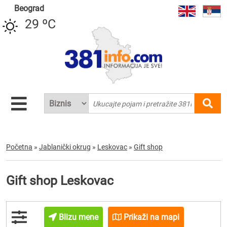
Beograd
29 ºC
Početna
»
Jablanički okrug
»
Leskovac
»
Gift shop
Gift shop Leskovac
Blizu mene
Prikaži na mapi