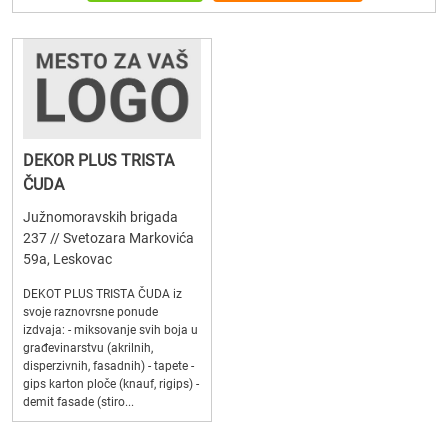
DEKOR PLUS TRISTA
ČUDA
Južnomoravskih brigada
237 // Svetozara Markovića
59a, Leskovac
DEKOT PLUS TRISTA ČUDA iz
svoje raznovrsne ponude
izdvaja: - miksovanje svih boja u
građevinarstvu (akrilnih,
disperzivnih, fasadnih) - tapete -
gips karton ploče (knauf, rigips) -
demit fasade (stiro...