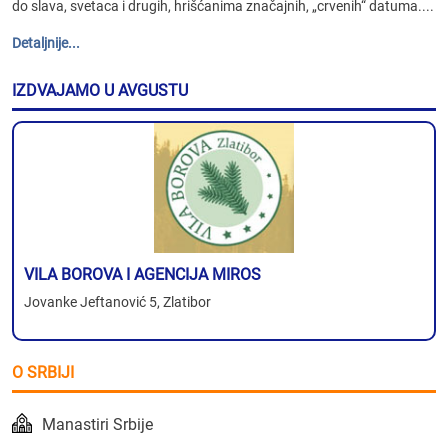
do slava, svetaca i drugih, hrišćanima značajnih, „crvenih“ datuma....
Detaljnije...
IZDVAJAMO U AVGUSTU
VILA BOROVA I AGENCIJA MIROS
Jovanke Jeftanović 5, Zlatibor
O SRBIJI
Manastiri Srbije