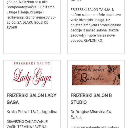
godine. Nalazimo se u ulici
Gornjomatejevačka 3.Pružamo
FRIZERSKI SALON TANJA U
usluge šišanja, brijanja i
našem salonu možete dobiti sve
iscrtavanja.Radno vreme:07:30-
vrste frizerskih usluga. Uz
20:00hZA DLAKU BOLJI OD
prijatan ambijent i profesionalno
SVIH!!!
osoblje iz našeg salona izlazite
zadovoljni i spremni za nove
pobede. REVLON KO...
FRIZERSKI SALON LADY
FRIZERSKI SALON B
GAGA
STUDIO
Kralja Petra I 13/1, Jagodina
Dr Dragiše Mišovića 64,
Čačak
OBAVEZNO ZAKAZIVANJE
VAŠIH TERMINA ! SVE NA
Jedan od najmodernijih salona