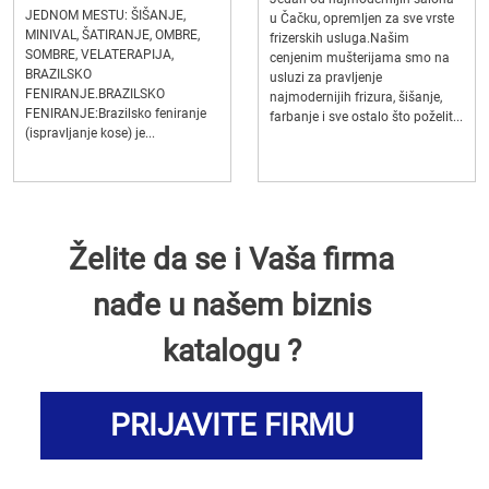
JEDNOM MESTU: ŠIŠANJE,
u Čačku, opremljen za sve vrste
MINIVAL, ŠATIRANJE, OMBRE,
frizerskih usluga.Našim
SOMBRE, VELATERAPIJA,
cenjenim mušterijama smo na
BRAZILSKO
usluzi za pravljenje
FENIRANJE.BRAZILSKO
najmodernijih frizura, šišanje,
FENIRANJE:Brazilsko feniranje
farbanje i sve ostalo što poželit...
(ispravljanje kose) je...
Želite da se i Vaša firma
nađe u našem biznis
katalogu ?
PRIJAVITE FIRMU