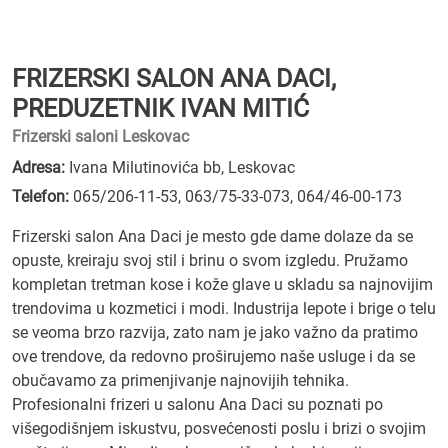
FRIZERSKI SALON ANA DACI,
PREDUZETNIK IVAN MITIĆ
Frizerski saloni Leskovac
Adresa:
Ivana Milutinovića bb, Leskovac
Telefon:
065/206-11-53
,
063/75-33-073
,
064/46-00-173
Frizerski salon Ana Daci je mesto gde dame dolaze da se
opuste, kreiraju svoj stil i brinu o svom izgledu. Pružamo
kompletan tretman kose i kože glave u skladu sa najnovijim
trendovima u kozmetici i modi. Industrija lepote i brige o telu
se veoma brzo razvija, zato nam je jako važno da pratimo
ove trendove, da redovno proširujemo naše usluge i da se
obučavamo za primenjivanje najnovijih tehnika.
Profesionalni frizeri u salonu Ana Daci su poznati po
višegodišnjem iskustvu, posvećenosti poslu i brizi o svojim