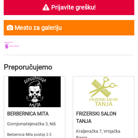
Prijavite grešku!
Mesto za galeriju
Preporučujemo
BERBERNICA MITA
FRIZERSKI SALON
TANJA
Gornjomatejevačka 3, Niš
Kraljevačka 7, Vrnjačka
Berbernica Mita postoji 2.5
Banja