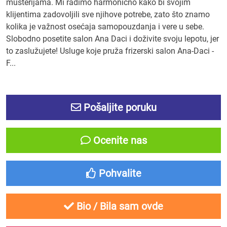
mušterijama. Mi radimo harmonično kako bi svojim
klijentima zadovoljili sve njihove potrebe, zato što znamo
kolika je važnost osećaja samopouzdanja i vere u sebe.
Slobodno posetite salon Ana Daci i doživite svoju lepotu, jer
to zaslužujete! Usluge koje pruža frizerski salon Ana-Daci -
F...
Pošaljite poruku
Ocenite nas
Pohvalite
Bio / Bila sam ovde