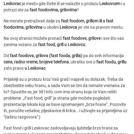
Leskovac
je mesto gde živite ili se nalazite u prolazu
Leskovcem
i u
potrazi ste za
fast foodovima, grilovima
?
Ne morate pretraživati dalje za
fast foodom, grillom ili s fast
foodovima, grilovima
u okolini
Leskovca
jer ste na pravom mestu.
Na ovoj stranici možete pronaći
fast foodove, grilove
i sve što vas
zanima vezano za
fast food, grill u Leskovcu
.
Od
fast foodova, grilova (fast fooda, grilla)
pa do svih informacija
cene, radno vreme, brojeve telefona
, ukratko sve o
fast foodu, grillu
zato pravo
u Leskovac
.
Prijatelji su u prolazu kroz Vaš grad i najavili su dolazak. Treba da
obezbedite neku hranu, a sada Vam se čini da nemate vremena za
to? Opustite se, jer 381info.com ima stranu koja će Vam rešiti
probleme. „Fast food, grill“ je strana gde možete pogledati
prezentacije lokala koji se bave spremanjem „brze hrane“. Pozovite
ih, poručite vešalice, pljeskavice ili krilca… i uživajte sa prijateljima uz
"čašicu razgovora":)
Fast food i grill Leskovac zadovoljavaju ljubitelje brze hrane sa