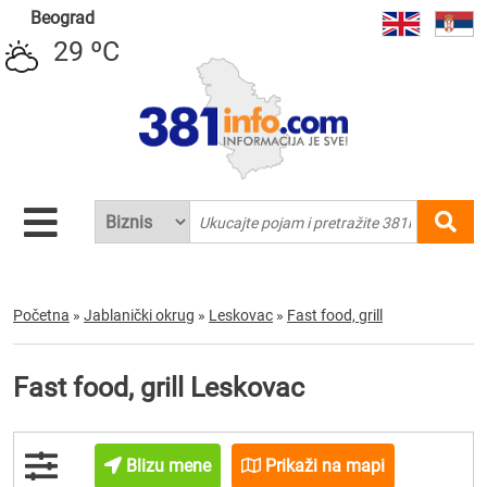
Beograd
29 ºC
Početna
»
Jablanički okrug
»
Leskovac
»
Fast food, grill
Fast food, grill Leskovac
Blizu mene
Prikaži na mapi