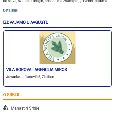
do slava, svetaca i drugih, hrišćanima značajnih, „crvenih“ datuma....
Detaljnije...
IZDVAJAMO U AVGUSTU
VILA BOROVA I AGENCIJA MIROS
Jovanke Jeftanović 5, Zlatibor
O SRBIJI
Manastiri Srbije