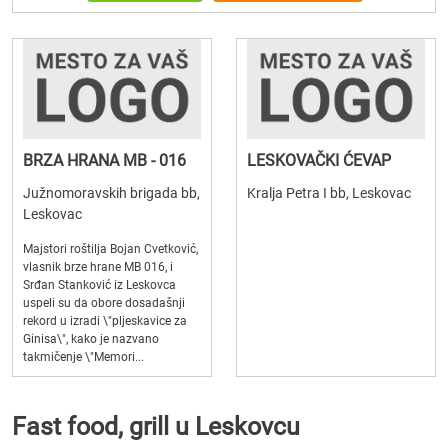
BRZA HRANA MB - 016
LESKOVAČKI ĆEVAP
Južnomoravskih brigada bb,
Kralja Petra I bb, Leskovac
Leskovac
Majstori roštilja Bojan Cvetković,
vlasnik brze hrane MB 016, i
Srđan Stanković iz Leskovca
uspeli su da obore dosadašnji
rekord u izradi \"pljeskavice za
Ginisa\", kako je nazvano
takmičenje \"Memori...
Fast food, grill u Leskovcu