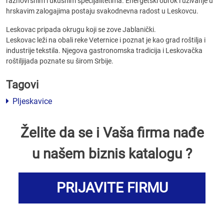
raznovrsnim i ukusnim specijalitetima. Energetski obrok i uživanje u
hrskavim zalogajima postaju svakodnevna radost u Leskovcu.
Leskovac pripada okrugu koji se zove Jablanički.
Leskovac leži na obali reke Veternice i poznat je kao grad roštilja i
industrije tekstila. Njegova gastronomska tradicija i Leskovačka
roštiljijada poznate su širom Srbije.
Tagovi
Pljeskavice
Želite da se i Vaša firma nađe
u našem biznis katalogu ?
PRIJAVITE FIRMU