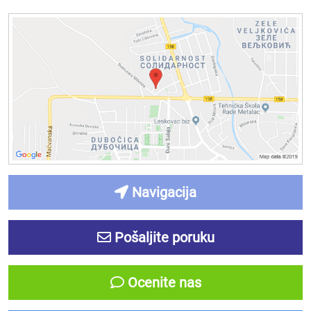
Navigacija
Pošaljite poruku
Ocenite nas