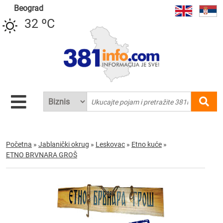
Beograd
32 ºC
Početna
»
Jablanički okrug
»
Leskovac
»
Etno kuće
»
ETNO BRVNARA GROŠ