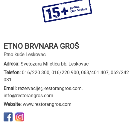
ETNO BRVNARA GROŠ
Etno kuće Leskovac
Adresa:
Svetozara Miletića bb, Leskovac
Telefon:
016/220-300
,
016/220-900
,
063/401-407
,
062/242-
031
Email:
rezervacije@restorangros.com,
info@restorangros.com
Website:
www.restorangros.com