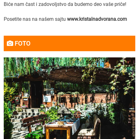
Biće nam čast i zadovoljstvo da budemo deo vaše priče!
Posetite nas na našem sajtu
www.kristalnadvorana.com
FOTO