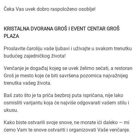
Čeka Vas uvek dobro raspoloženo osoblje!
KRISTALNA DVORANA GROŠ I EVENT CENTAR GROŠ
PLAZA
Proslavite čaroliju vaše ljubavi i uživajte u svakom trenutku
budućeg zajedničkog života!
Venčanje je događaj kojeg se uvek želimo sećati, a restoran
Groš je mesto koje će biti savršena pozornica najvažnijeg
trenutka vašeg života.
Baš zato što je ta priča bezbroj puta ispričana, nije lako
osmisliti varijantu koja će najviše odgovarati vašem stilu i
ukusu.
Kako biste ostvarili svoje snove, ne morate ići daleko — mi
ćemo Vam te snove ostvariti i organizovati Vaše venčanje.