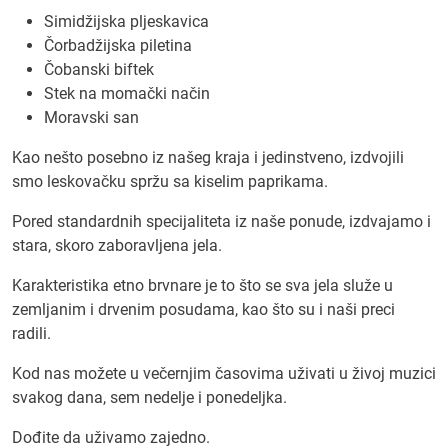
Simidžijska pljeskavica
Čorbadžijska piletina
Čobanski biftek
Stek na momački način
Moravski san
Kao nešto posebno iz našeg kraja i jedinstveno, izdvojili
smo leskovačku spržu sa kiselim paprikama.
Pored standardnih specijaliteta iz naše ponude, izdvajamo i
stara, skoro zaboravljena jela.
Karakteristika etno brvnare je to što se sva jela služe u
zemljanim i drvenim posudama, kao što su i naši preci
radili.
Kod nas možete u večernjim časovima uživati u živoj muzici
svakog dana, sem nedelje i ponedeljka.
Dođite da uživamo zajedno.