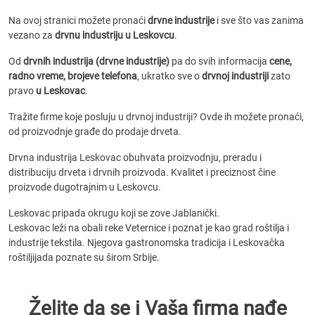
Na ovoj stranici možete pronaći
drvne industrije
i sve što vas zanima
vezano za
drvnu industriju u Leskovcu
.
Od
drvnih industrija (drvne industrije)
pa do svih informacija
cene,
radno vreme, brojeve telefona
, ukratko sve o
drvnoj industriji
zato
pravo
u Leskovac
.
Tražite firme koje posluju u drvnoj industriji? Ovde ih možete pronaći,
od proizvodnje građe do prodaje drveta.
Drvna industrija Leskovac obuhvata proizvodnju, preradu i
distribuciju drveta i drvnih proizvoda. Kvalitet i preciznost čine
proizvode dugotrajnim u Leskovcu.
Leskovac pripada okrugu koji se zove Jablanički.
Leskovac leži na obali reke Veternice i poznat je kao grad roštilja i
industrije tekstila. Njegova gastronomska tradicija i Leskovačka
roštiljijada poznate su širom Srbije.
Želite da se i Vaša firma nađe