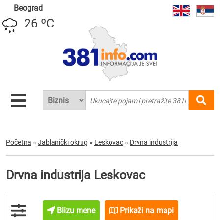
Beograd
26 ºC
Početna
»
Jablanički okrug
»
Leskovac
»
Drvna industrija
Drvna industrija Leskovac
Blizu mene
Prikaži na mapi