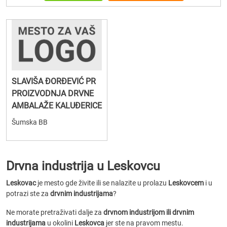
SLAVIŠA ĐORĐEVIĆ PR
PROIZVODNJA DRVNE
AMBALAŽE KALUĐERICE
Šumska BB
Drvna industrija u Leskovcu
Leskovac
je mesto gde živite ili se nalazite u prolazu
Leskovcem
i u
potrazi ste za
drvnim industrijama
?
Ne morate pretraživati dalje za
drvnom industrijom ili drvnim
industrijama
u okolini
Leskovca
jer ste na pravom mestu.