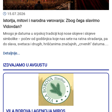
15.07.2026
Istorija, mitovi i narodna verovanja: Zbog čega slavimo
Vidovdan?
Mnogo je datuma u srpskoj tradiciji koji nose slojeve i slojeve
simbolike – počev od godišnjica koje nas sete na ratna stradanja, pa
do slava, svetaca i drugih, hrišćanima značajnih, „crvenih“ datuma....
Detaljnije...
IZDVAJAMO U AVGUSTU
VILA BOROVA I AGENCIJA MIROS