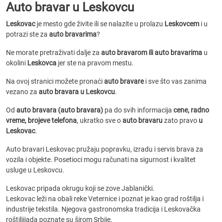
Auto bravar u Leskovcu
Leskovac
je mesto gde živite ili se nalazite u prolazu
Leskovcem
i u
potrazi ste za
auto bravarima
?
Ne morate pretraživati dalje za
auto bravarom ili auto bravarima
u
okolini
Leskovca
jer ste na pravom mestu.
Na ovoj stranici možete pronaći
auto bravare
i sve što vas zanima
vezano za
auto bravara u Leskovcu
.
Od
auto bravara (auto bravara)
pa do svih informacija
cene, radno
vreme, brojeve telefona
, ukratko sve o
auto bravar­u
zato pravo
u
Leskovac
.
Auto bravari Leskovac pružaju popravku, izradu i servis brava za
vozila i objekte. Posetioci mogu računati na sigurnost i kvalitet
usluge u Leskovcu.
Leskovac pripada okrugu koji se zove Jablanički.
Leskovac leži na obali reke Veternice i poznat je kao grad roštilja i
industrije tekstila. Njegova gastronomska tradicija i Leskovačka
roštiljijada poznate su širom Srbije.