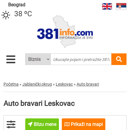
Beograd
38 ºC
Početna
»
Jablanički okrug
»
Leskovac
»
Auto bravari
Auto bravari Leskovac
Blizu mene
Prikaži na mapi