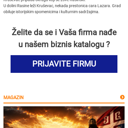
U dolini Rasine leži Kruševac, nekada prestonica cara Lazara. Grad
obiluje istorijskim spomenicima i kulturnim sadržajima.
Želite da se i Vaša firma nađe
u našem biznis katalogu ?
PRIJAVITE FIRMU
MAGAZIN