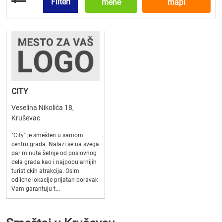
Filteri
mene
mapi
CITY
Veselina Nikolića 18,
Kruševac
"City" je smešten u samom
centru grada. Nalazi se na svega
par minuta šetnje od poslovnog
dela grada kao i najpopularnijih
turistickih atrakcija. Osim
odlicne lokacije prijatan boravak
Vam garantuju t...