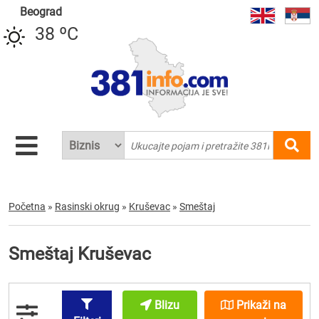
Beograd
38 ºC
Početna
»
Rasinski okrug
»
Kruševac
»
Smeštaj
Smeštaj Kruševac
Blizu
Prikaži na