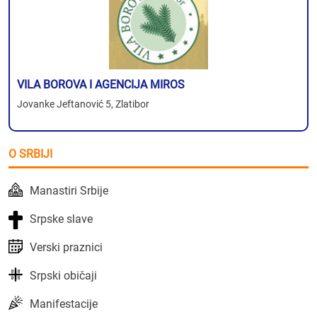
VILA BOROVA I AGENCIJA MIROS
Jovanke Jeftanović 5, Zlatibor
O SRBIJI
Manastiri Srbije
Srpske slave
Verski praznici
Srpski običaji
Manifestacije