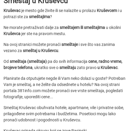
Smeštaj u Kruševcu
Kruševac
je mesto gde živite ili se nalazite u prolazu
Kruševcem
i u
potrazi ste za
smeštajima
?
Ne morate pretraživati dalje za
smeštajem ili smeštajima
u okolini
Kruševca
jer ste na pravom mestu.
Na ovoj stranici možete pronaći
smeštaje
i sve što vas zanima
vezano za
smeštaj u Kruševcu
.
Od
smeštaja (smeštaja)
pa do svih informacija
cene, radno vreme,
brojeve telefona
, ukratko sve o
smeštaju
zato pravo
u Kruševac
.
Planirate da otputujete negde ili Vam neko dolazi u goste? Potreban
Vam je smeštaj, a ne želite da odsednete u hotelu? Na ovoj strani
portala 381info.com možete pronaći sve vrste smeštaja, pogledati
fotografije, uporediti cene...
Smeštaj Kruševac obuhvata hotele, apartmane, vile i privatne sobe,
prilagođene svim potrebama i budžetima. Posetioci mogu lako
pronaći udobnost i pogodnosti u Kruševcu.
Kruševac pripada okrugu koji se zove Rasinski.