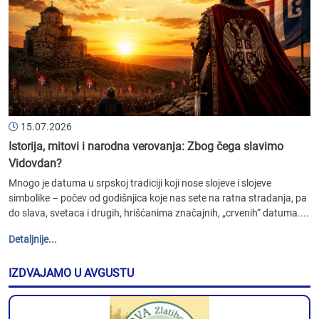
15.07.2026
Istorija, mitovi i narodna verovanja: Zbog čega slavimo
Vidovdan?
Mnogo je datuma u srpskoj tradiciji koji nose slojeve i slojeve
simbolike – počev od godišnjica koje nas sete na ratna stradanja, pa
do slava, svetaca i drugih, hrišćanima značajnih, „crvenih“ datuma....
Detaljnije...
IZDVAJAMO U AVGUSTU