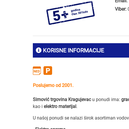
Email:
Viber:
KORISNE INFORMACIJE
Poslujemo od 2001.
Simović trgovina Kragujevac
u ponudi ima:
gra
kao i
elektro materijal
.
U našoj ponudi se nalazi širok asortiman vodov