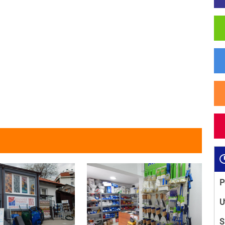
P
U
S