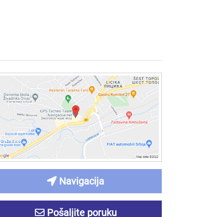
Navigacija
Pošaljite poruku