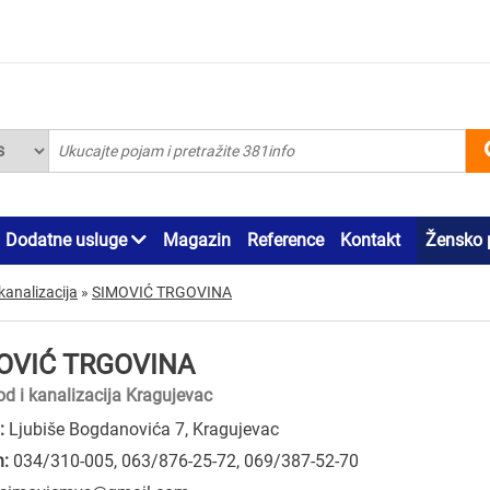
Dodatne usluge
Magazin
Reference
Kontakt
Žensko 
kanalizacija
»
SIMOVIĆ TRGOVINA
OVIĆ TRGOVINA
d i kanalizacija Kragujevac
:
Ljubiše Bogdanovića 7, Kragujevac
n:
034/310-005
,
063/876-25-72
,
069/387-52-70