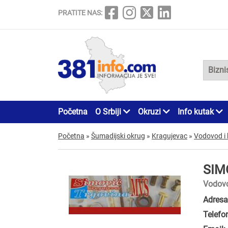
PRATITE NAS:
Početna
O Srbiji
Okruzi
Info kutak
Početna
»
Šumadijski okrug
»
Kragujevac
»
Vodovod i 
SIM
Vodovo
Adresa
Telefo