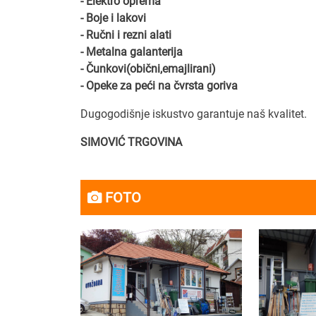
- Elektro oprema
- Boje i lakovi
- Ručni i rezni alati
- Metalna galanterija
- Čunkovi(obični,emajlirani)
- Opeke za peći na čvrsta goriva
Dugogodišnje iskustvo garantuje naš kvalitet.
SIMOVIĆ TRGOVINA
FOTO