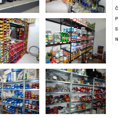
Č
P
S
N