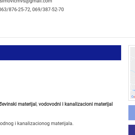
simovicmvs@gmail.com
063/876-25-72, 069/387-52-70
đevinski materijal
,
vodovodni i kanalizacioni materijal
odnog i kanalizacionog materijala.