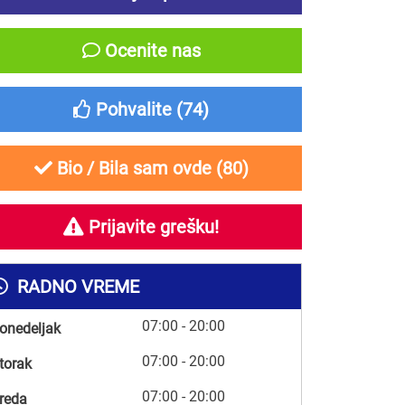
Ocenite nas
Pohvalite (
74
)
Bio / Bila sam ovde (
80
)
Prijavite grešku!
RADNO VREME
07:00 - 20:00
onedeljak
07:00 - 20:00
torak
07:00 - 20:00
reda