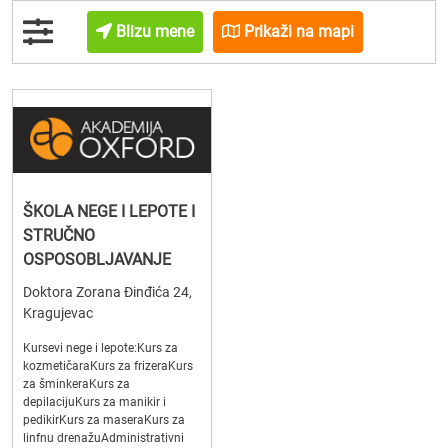
Blizu mene
Prikaži na mapi
ŠKOLA NEGE I LEPOTE I
STRUČNO
OSPOSOBLJAVANJE
Doktora Zorana Đinđića 24,
Kragujevac
Kursevi nege i lepote:Kurs za
kozmetičaraKurs za frizeraKurs
za šminkeraKurs za
depilacijuKurs za manikir i
pedikirKurs za maseraKurs za
linfnu drenažuAdministrativni