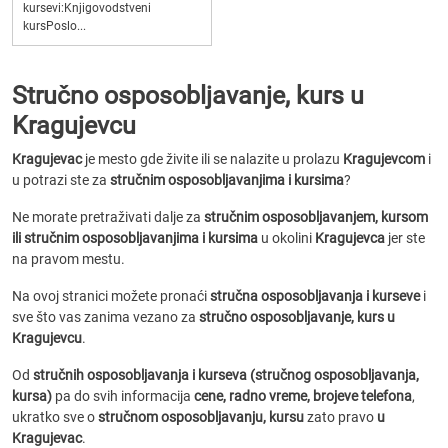
kursevi:Knjigovodstveni
kursPoslo...
Stručno osposobljavanje, kurs u
Kragujevcu
Kragujevac
je mesto gde živite ili se nalazite u prolazu
Kragujevcom
i
u potrazi ste za
stručnim osposobljavanjima i kursima
?
Ne morate pretraživati dalje za
stručnim osposobljavanjem, kursom
ili stručnim osposobljavanjima i kursima
u okolini
Kragujevca
jer ste
na pravom mestu.
Na ovoj stranici možete pronaći
stručna osposobljavanja i kurseve
i
sve što vas zanima vezano za
stručno osposobljavanje, kurs u
Kragujevcu
.
Od
stručnih osposobljavanja i kurseva (stručnog osposobljavanja,
kursa)
pa do svih informacija
cene, radno vreme, brojeve telefona
,
ukratko sve o
stručnom osposobljavanju, kursu
zato pravo
u
Kragujevac
.