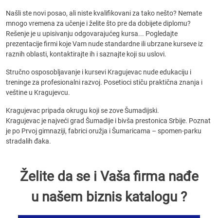
Našli ste novi posao, ali niste kvalifikovani za tako nešto? Nemate
mnogo vremena za učenje i želite što pre da dobijete diplomu?
Rešenje je u upisivanju odgovarajućeg kursa... Pogledajte
prezentacije firmi koje Vam nude standardne ili ubrzane kurseve iz
raznih oblasti, kontaktirajte ih i saznajte koji su uslovi.
Stručno osposobljavanje i kursevi Kragujevac nude edukaciju i
treninge za profesionalni razvoj. Posetioci stiču praktična znanja i
veštine u Kragujevcu.
Kragujevac pripada okrugu koji se zove Šumadijski.
Kragujevac je najveći grad Šumadije i bivša prestonica Srbije. Poznat
je po Prvoj gimnaziji, fabrici oružja i Šumaricama – spomen-parku
stradalih đaka.
Želite da se i Vaša firma nađe
u našem biznis katalogu ?