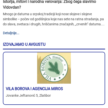
Istorija, mitovi i narodna verovanja: Zbog čega slavimo
Vidovdan?
Mnogo je datuma u srpskoj tradiciji koji nose slojeve i slojeve
simbolike – počev od godišnjica koje nas sete na ratna stradanja, pa
do slava, svetaca i drugih, hrišćanima značajnih, „crvenih“ datuma....
Detaljnije...
IZDVAJAMO U AVGUSTU
VILA BOROVA I AGENCIJA MIROS
Jovanke Jeftanović 5, Zlatibor