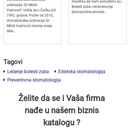
mozemo da Vam ponudimo su:-
ordinacija "Dr Miloš
Bolesti zuba i endodoncija
Vojinović" rodila se u Čačku još
(kompozitne plombe...
1992. godine. Počev od 2010.,
stomatološka ordinacija Dr
Miloš Vojinović obavlja svoje
dela...
Tagovi
Lečenje bolesti zuba
Estetska stomatologija
Preventivna stomatologija
Želite da se i Vaša firma
nađe u našem biznis
katalogu ?