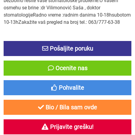
bezbolno rešite vaše stomatološke probleme.O vašem
osmehu se brine :dr Vilimonović Saša , doktor
stomatologijeRadno vreme :radnim danima 10-18hsubotom
10-13hZakažite vaš pregled na broj tel.: 063/777-63-38
Pošaljite poruku
Ocenite nas
Pohvalite
Bio / Bila sam ovde
Prijavite grešku!