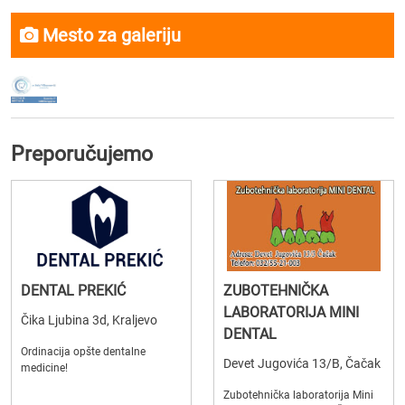
Mesto za galeriju
Preporučujemo
DENTAL PREKIĆ
ZUBOTEHNIČKA
LABORATORIJA MINI
Čika Ljubina 3d, Kraljevo
DENTAL
Ordinacija opšte dentalne
Devet Jugovića 13/B, Čačak
medicine!
Zubotehnička laboratorija Mini