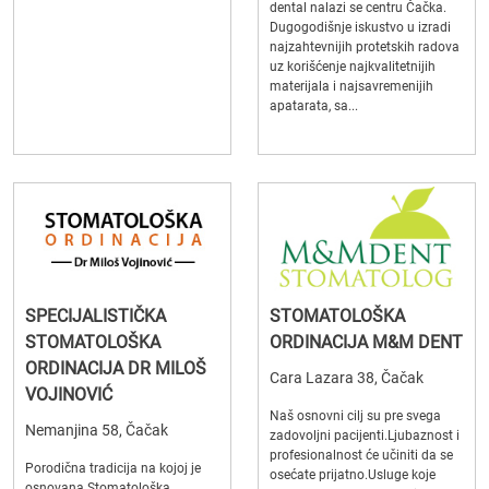
dental nalazi se centru Čačka.
Dugogodišnje iskustvo u izradi
najzahtevnijih protetskih radova
uz korišćenje najkvalitetnijih
materijala i najsavremenijih
apatarata, sa...
SPECIJALISTIČKA
STOMATOLOŠKA
STOMATOLOŠKA
ORDINACIJA M&M DENT
ORDINACIJA DR MILOŠ
Cara Lazara 38, Čačak
VOJINOVIĆ
Naš osnovni cilj su pre svega
Nemanjina 58, Čačak
zadovoljni pacijenti.Ljubaznost i
profesionalnost će učiniti da se
Porodična tradicija na kojoj je
osećate prijatno.Usluge koje
osnovana Stomatološka