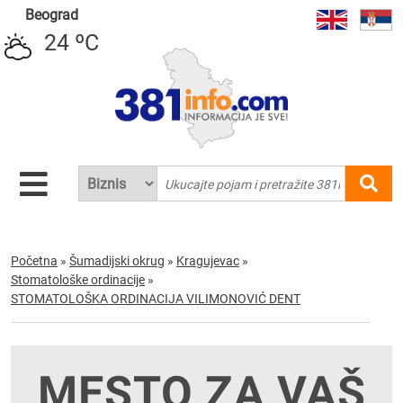
Beograd
24 ºC
Početna
»
Šumadijski okrug
»
Kragujevac
»
Stomatološke ordinacije
»
STOMATOLOŠKA ORDINACIJA VILIMONOVIĆ DENT