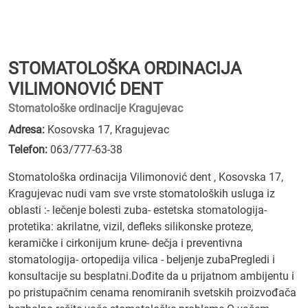
STOMATOLOŠKA ORDINACIJA
VILIMONOVIĆ DENT
Stomatološke ordinacije Kragujevac
Adresa:
Kosovska 17, Kragujevac
Telefon:
063/777-63-38
Stomatološka ordinacija Vilimonović dent , Kosovska 17,
Kragujevac nudi vam sve vrste stomatoloških usluga iz
oblasti :- lečenje bolesti zuba- estetska stomatologija-
protetika: akrilatne, vizil, defleks silikonske proteze,
keramičke i cirkonijum krune- dečja i preventivna
stomatologija- ortopedija vilica - beljenje zubaPregledi i
konsultacije su besplatni.Dođite da u prijatnom ambijentu i
po pristupačnim cenama renomiranih svetskih proizvođača