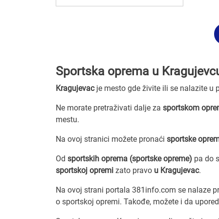
Sportska oprema u Kragujevc
Kragujevac
je mesto gde živite ili se nalazite u
Ne morate pretraživati dalje za
sportskom opre
mestu.
Na ovoj stranici možete pronaći
sportske opre
Od
sportskih oprema (sportske opreme)
pa do s
sportskoj opremi
zato pravo
u Kragujevac
.
Na ovoj strani portala 381info.com se nalaze pr
o sportskoj opremi. Takođe, možete i da upored