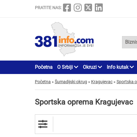
PRATITE NAS:
Početna
O Srbiji
Okruzi
Info kutak
Početna
»
Šumadijski okrug
»
Kragujevac
»
Sportska 
Sportska oprema Kragujevac