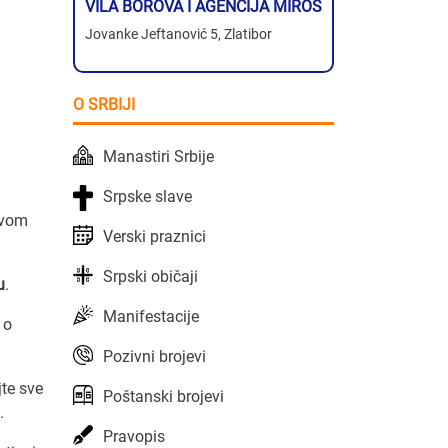
VILA BOROVA I AGENCIJA MIROS
Jovanke Jeftanović 5, Zlatibor
O SRBIJI
Manastiri Srbije
Srpske slave
avom
Verski praznici
Srpski običaji
u
.
Manifestacije
 o
Pozivni brojevi
jte sve
Poštanski brojevi
.
Pravopis