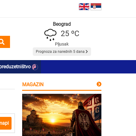
Beograd
25 ºC
Pljusak
Prognoza za narednih 5 dana
preduzetništvo
MAGAZIN
mapi