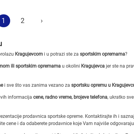
1
2
›
u
 prolazu
Kragujevcom
i u potrazi ste za
sportskim opremama
?
mom ili sportskim opremama
u okolini
Kragujevca
jer ste na pr
me
i sve što vas zanima vezano za
sportsku opremu u Kragujevc
vih informacija
cene, radno vreme, brojeve telefona
, ukratko sve
ezentacije prodavnica sportske opreme. Kontaktirajte ih i sazna
ite cene i da odaberete prodavnice koje Vam najviše odgovaraju