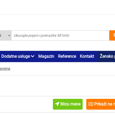
Dodatne usluge
Magazin
Reference
Kontakt
Žensko 
oprema
Blizu mene
Prikaži na 