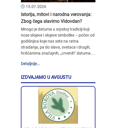
15.07.2026
Istorija, mitovi i narodna verovanja:
Zbog čega slavimo Vidovdan?
Mnogo je datuma u srpskoj tradiciji koji
nose slojeve i slojeve simbolike – počev od
godišnjica koje nas sete na ratna
stradanja, pa do slava, svetaca i drugih,
hrišćanima značajnih, „crvenih“ datuma....
Detaljnije...
IZDVAJAMO U AVGUSTU