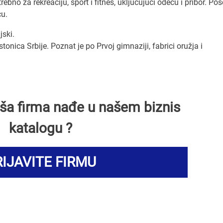
bno za rekreaciju, sport i fitnes, uključujući odeću i pribor. Pos
cu.
ski.
onica Srbije. Poznat je po Prvoj gimnaziji, fabrici oružja i
Vaša firma nađe u našem biznis
katalogu ?
IJAVITE FIRMU