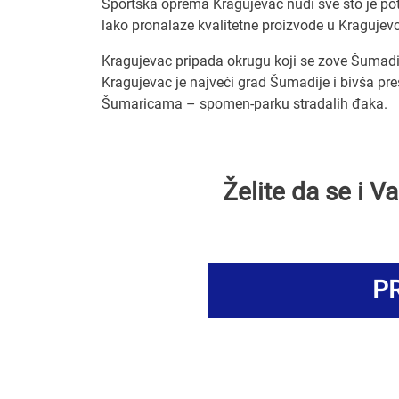
Sportska oprema Kragujevac nudi sve što je potre
lako pronalaze kvalitetne proizvode u Kragujev
Kragujevac pripada okrugu koji se zove Šumadij
Kragujevac je najveći grad Šumadije i bivša prest
Šumaricama – spomen-parku stradalih đaka.
Želite da se i 
PR