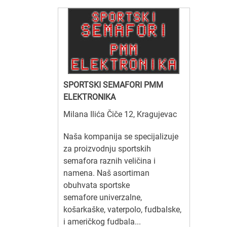
SPORTSKI SEMAFORI PMM
ELEKTRONIKA
Milana Ilića Čiče 12, Kragujevac
Naša kompanija se specijalizuje
za proizvodnju sportskih
semafora raznih veličina i
namena. Naš asortiman
obuhvata sportske
semafore univerzalne,
košarkaške, vaterpolo, fudbalske,
i američkog fudbala...