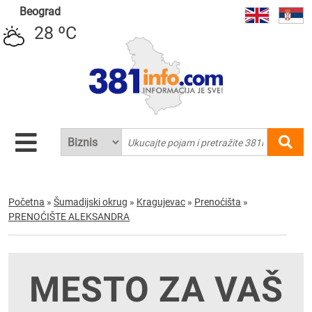
Beograd
28 ºC
Početna
»
Šumadijski okrug
»
Kragujevac
»
Prenoćišta
»
PRENOĆIŠTE ALEKSANDRA