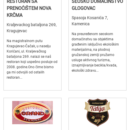
RESTORAN SA
SEOSKO DOMAĆINSTVO
PRENOĆIŠTEM NOVA
GLOGOVAC
KRČMA
Spasoja Kosanića 7,
Kamenica
Kraljevackog bataljona 269,
Kragujevac
Na preuređenom seoskom
domaćinstvu sa objektima
Na magistralnom putu
građenim isključivo ekološkim
Kragujevac-Čačak, u naselju
materijalima, na plodnoj
Korićani, ul. Kraljevačkog
gružanskoj zemlji pružamo
bataljona 269. nalazi se naš
usluge aktivnog turizma,
restoran koji uspešno posluje od
iznajmljivanje becikla/kvada,
2008. godine.Ono čime bismo
ekološki zdravu...
ga mi odvojili od ostalih
restoran...