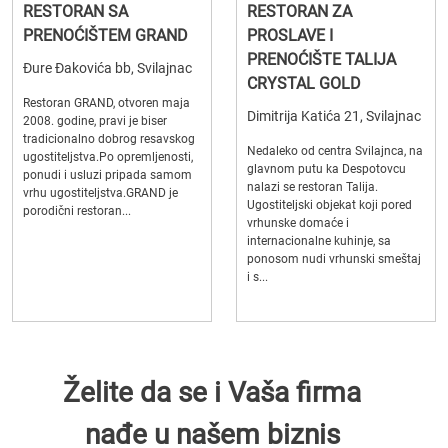
RESTORAN SA
RESTORAN ZA
PRENOĆIŠTEM GRAND
PROSLAVE I
PRENOĆIŠTE TALIJA
Đure Đakovića bb, Svilajnac
CRYSTAL GOLD
Restoran GRAND, otvoren maja
Dimitrija Katića 21, Svilajnac
2008. godine, pravi je biser
tradicionalno dobrog resavskog
Nedaleko od centra Svilajnca, na
ugostiteljstva.Po opremljenosti,
glavnom putu ka Despotovcu
ponudi i usluzi pripada samom
nalazi se restoran Talija.
vrhu ugostiteljstva.GRAND je
Ugostiteljski objekat koji pored
porodični restoran...
vrhunske domaće i
internacionalne kuhinje, sa
ponosom nudi vrhunski smeštaj
i s...
Želite da se i Vaša firma
nađe u našem biznis