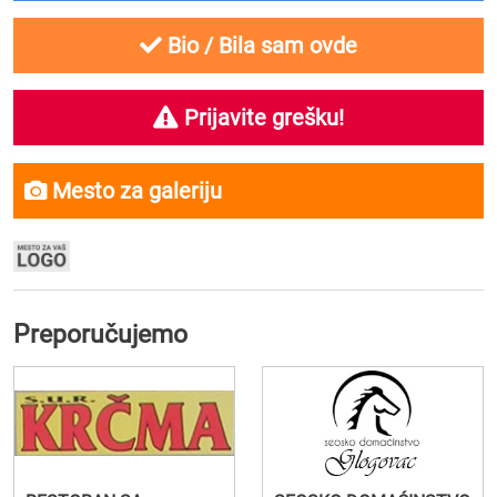
Bio / Bila sam ovde
Prijavite grešku!
Mesto za galeriju
Preporučujemo