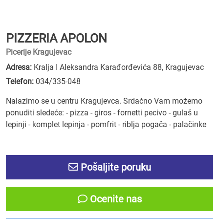
PIZZERIA APOLON
Picerije Kragujevac
Adresa:
Kralja I Aleksandra Karađorđevića 88, Kragujevac
Telefon:
034/335-048
Nalazimo se u centru Kragujevca. Srdačno Vam možemo
ponuditi sledeće: - pizza - giros - fornetti pecivo - gulaš u
lepinji - komplet lepinja - pomfrit - riblja pogača - palačinke
Pošaljite poruku
Ocenite nas