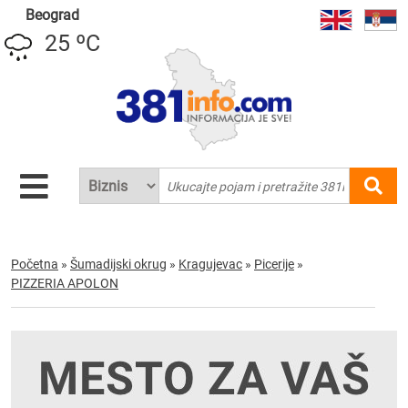
Beograd
25 ºC
Početna
»
Šumadijski okrug
»
Kragujevac
»
Picerije
»
PIZZERIA APOLON