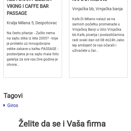
VIKING I CAFFE BAR
Vrnjačka bb, Vrnjačka banja
PASSAGE
Kafe Di Milano nalazi se na
Kralja Milana 5, Despotovac
samom početku promenade u
Vrnjačkoj Banji u Ulici Vrnjačka
Na često pitanje: - Zašto nema
bb.Kafe, picerija i poslastičarnica
na sajtu slika iz leta 2005? - koje
radi svaki dan od 08 do24h.Jako
je proteklo uz mnogobrojne
lep ambijent će vas očarati i
velike zabave u kafeu PASSAGE -
uživaćete u čar...
postavljena je na sajtu mala foto
galerija za sve vas.Ove godine je
otvore...
Tagovi
Giros
Želite da se i Vaša firma