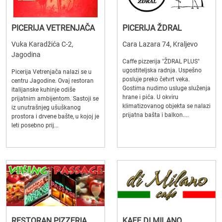
PICERIJA VETRENJAČA
PICERIJA ŽDRAL
Vuka Karadžića C-2,
Cara Lazara 74, Kraljevo
Jagodina
Caffe pizzerija "ŽDRAL PLUS"
ugostiteljska radnja. Uspešno
Picerija Vetrenjača nalazi se u
posluje preko četvrt veka.
centru Jagodine. Ovaj restoran
Gostima nudimo usluge služenja
italijanske kuhinje odiše
hrane i pića. U okviru
prijatnim ambijentom. Sastoji se
klimatizovanog objekta se nalazi
iz unutrašnjeg ušuškanog
prijatna bašta i balkon....
prostora i drvene bašte, u kojoj je
leti posebno prij...
RESTORAN PIZZERIA
KAFE DI MILANO