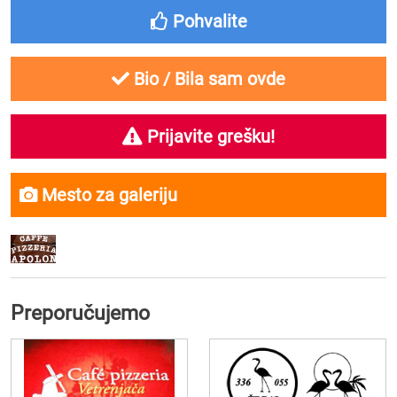
Pohvalite
Bio / Bila sam ovde
Prijavite grešku!
Mesto za galeriju
Preporučujemo