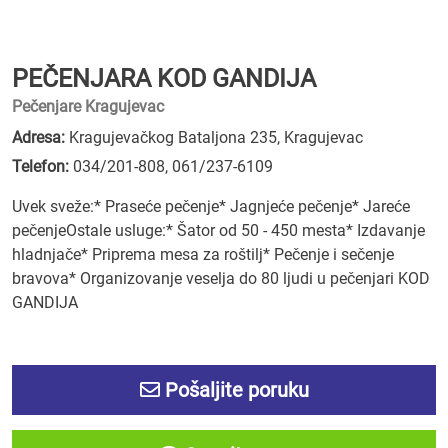
PEČENJARA KOD GANDIJA
Pečenjare Kragujevac
Adresa:
Kragujevačkog Bataljona 235, Kragujevac
Telefon:
034/201-808
,
061/237-6109
Uvek sveže:* Praseće pečenje* Jagnjeće pečenje* Jareće
pečenjeOstale usluge:* Šator od 50 - 450 mesta* Izdavanje
hladnjače* Priprema mesa za roštilj* Pečenje i sečenje
bravova* Organizovanje veselja do 80 ljudi u pečenjari KOD
GANDIJA
Pošaljite poruku