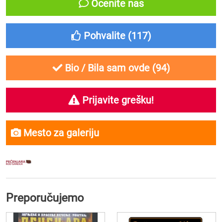
Ocenite nas
Pohvalite (
117
)
Bio / Bila sam ovde (
94
)
Prijavite grešku!
Mesto za galeriju
Preporučujemo