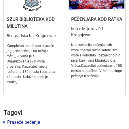
SZUR BIBLIOTEKA KOD
PEČENJARA KOD RATKA
MILUTINA
Milice Miljojković 1,
Kragujevac
Beogradska bb, Kragujevac
Konzumacija pečenja svih
Kompletan asortiman praseće i
vrsta.Imamo razne salate, sve
jagnjeće pečenje na ražnju,
vrste alkoholnih i bezalkoholnih
roštilj, kuvana jela.
pića, kao i vina Marinković iz
Organizovanje svih vrsta
Vršca.Kapacitet pečenjare je 100
proslava. Kapacitet mesta
mesta sa baštom.Vršimo usluge
restorana 180 mesta i basta sa
pečenja (i sečenja...
40 mesta. Uslužno osoblje,
tradicij...
Tagovi
Praseće pečenje