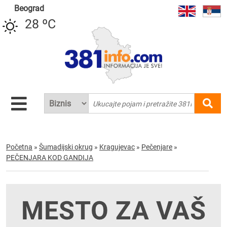
Beograd
28 ºC
Početna
»
Šumadijski okrug
»
Kragujevac
»
Pečenjare
»
PEČENJARA KOD GANDIJA