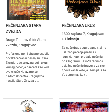
PEČENJARA STARA
PEČENJARA UKUS
ZVEZDA
1300 kaplara 7, Kragujevac
+ 1 lokacija
Drage Todorović bb, Stara
Zvezda, Kragujevac
Za naše drage sugrađane vrsimo
uslužno pečenje prasića i
Profesionalno i ljubazno osoblje
jagnjića, kao i prodaja pečenja
dočekaće Vas u pečenjari Stara
po kilogramu. Takođe radimo i
Zvezda, gde se uz najbolji ukus
uslužno pečenje bravova za sve
vrućeg pečenja osećate kao kod
tipove vaših veselja.Ukus plus za
svoje kuće.Nalazimo se
Vas sprema:- kuv...
nadomak centra Kragujevca u
naselju Stara Zvezda o...