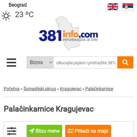
Beograd
23 ºC
Početna
»
Šumadijski okrug
»
Kragujevac
»
Palačinkarnice
Palačinkarnice Kragujevac
Blizu mene
Prikaži na mapi