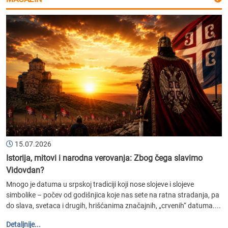
15.07.2026
Istorija, mitovi i narodna verovanja: Zbog čega slavimo
Vidovdan?
Mnogo je datuma u srpskoj tradiciji koji nose slojeve i slojeve
simbolike – počev od godišnjica koje nas sete na ratna stradanja, pa
do slava, svetaca i drugih, hrišćanima značajnih, „crvenih“ datuma....
Detaljnije...