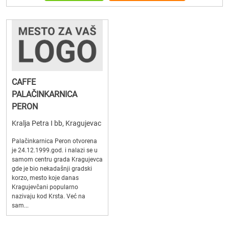
CAFFE
PALAČINKARNICA
PERON
Kralja Petra I bb, Kragujevac
Palačinkarnica Peron otvorena
je 24.12.1999.god. i nalazi se u
samom centru grada Kragujevca
gde je bio nekadašnji gradski
korzo, mesto koje danas
Kragujevčani popularno
nazivaju kod Krsta. Već na
sam...