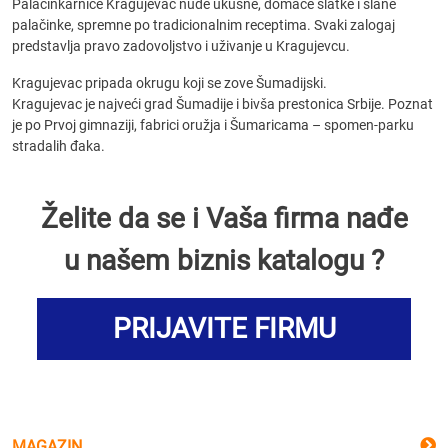
Palačinkarnice Kragujevac nude ukusne, domaće slatke i slane
palačinke, spremne po tradicionalnim receptima. Svaki zalogaj
predstavlja pravo zadovoljstvo i uživanje u Kragujevcu.
Kragujevac pripada okrugu koji se zove Šumadijski.
Kragujevac je najveći grad Šumadije i bivša prestonica Srbije. Poznat
je po Prvoj gimnaziji, fabrici oružja i Šumaricama – spomen-parku
stradalih đaka.
Želite da se i Vaša firma nađe
u našem biznis katalogu ?
PRIJAVITE FIRMU
MAGAZIN