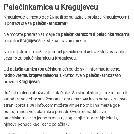
Palačinkarnica u Kragujevcu
Kragujevac
je mesto gde živite ili se nalazite u prolazu
Kragujevcom
i
u potrazi ste za
palačinkarnicama
?
Ne morate pretraživati dalje za
palačinkarnicom ili palačinkarnicama
u okolini
Kragujevca
jer ste na pravom mestu.
Na ovoj stranici možete pronaći
palačinkarnice
i sve što vas zanima
vezano za
palačinkarnicu u Kragujevcu
.
Od
palačinkarnica (palačinkarnice)
pa do svih informacija
cene,
radno vreme, brojeve telefona
, ukratko sve o
palačinkarnici
zato
pravo
u Kragujevac
.
Još od malena obožavate palačinke. Sa sladoledom,eurokremom ili
standardno dobre sa džemom ili orasima? Ma ko ih ne voli? Na ovoj
strani portala 381info.com možete virtuelno otići na mesta gde
postoji mnoštvo palačinki u ponudi. Ovde pronađite sve
palačinkarnice na jednom mestu, pogledajte fotografije lokala,
njihove ponude kao i cene palačinki.