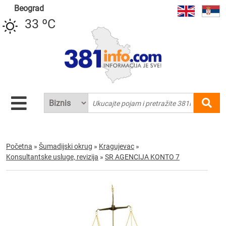
Beograd
33 ºC
Početna
»
Šumadijski okrug
»
Kragujevac
»
Konsultantske usluge, revizija
»
SR AGENCIJA KONTO 7