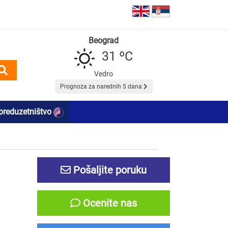
Beograd
31 ºC
Vedro
Prognoza za narednih 5 dana
preduzetništvo
Pošaljite poruku
Ocenite nas