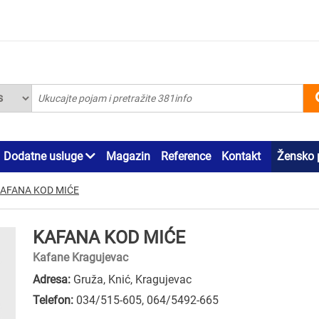
Dodatne usluge
Magazin
Reference
Kontakt
Žensko 
AFANA KOD MIĆE
KAFANA KOD MIĆE
Kafane Kragujevac
Adresa:
Gruža, Knić, Kragujevac
Telefon:
034/515-605
,
064/5492-665