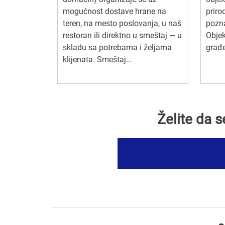
mogućnost dostave hrane na
priro
teren, na mesto poslovanja, u naš
pozn
restoran ili direktno u smeštaj — u
Obje
skladu sa potrebama i željama
građe
klijenata. Smeštaj...
Želite da 