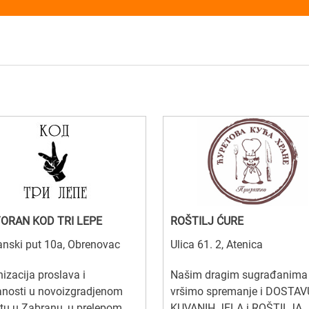
ORAN KOD TRI LEPE
ROŠTILJ ĆURE
nski put 10a, Obrenovac
Ulica 61. 2, Atenica
izacija proslava i
Našim dragim sugrađanima
anosti u novoizgradjenom
vršimo spremanje i DOSTAV
tu u Zabranu, u prelepom
KUVANIH JELA i ROŠTILJA.