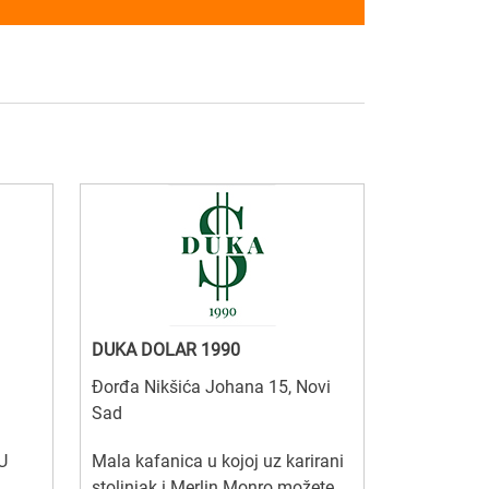
DUKA DOLAR 1990
Đorđa Nikšića Johana 15, Novi
Sad
U
Mala kafanica u kojoj uz karirani
stoljnjak i Merlin Monro možete