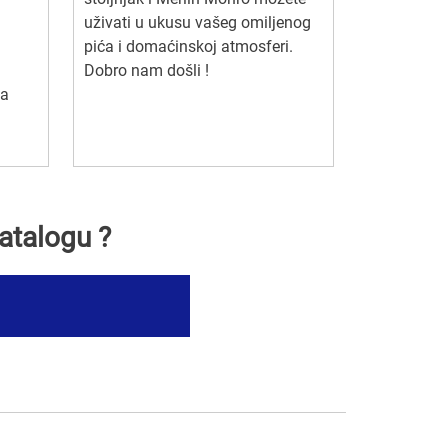
uživati u ukusu vašeg omiljenog
pića i domaćinskoj atmosferi.
Dobro nam došli !
za
atalogu ?