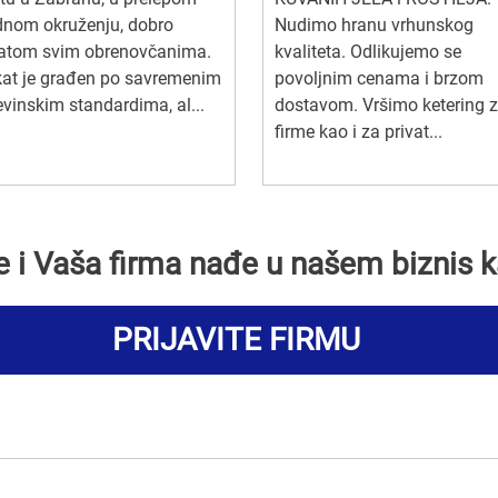
dnom okruženju, dobro
Nudimo hranu vrhunskog
atom svim obrenovčanima.
kvaliteta. Odlikujemo se
kat je građen po savremenim
povoljnim cenama i brzom
vinskim standardima, al...
dostavom. Vršimo ketering 
firme kao i za privat...
se i Vaša firma nađe u našem biznis k
PRIJAVITE FIRMU