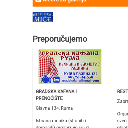
Preporučujemo
GRADSKA KAFANA I
REST
PRENOĆIŠTE
Zabra
Glavna 134, Ruma
Organ
Ishrana radnika (stranih i
sveč
domaćih) organizuje se uz
objek