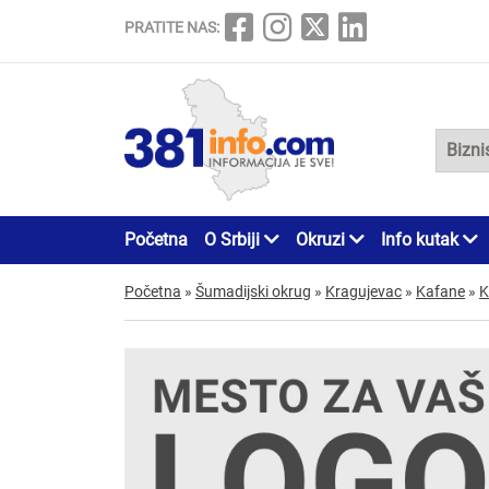
PRATITE NAS:
Početna
O Srbiji
Okruzi
Info kutak
Početna
»
Šumadijski okrug
»
Kragujevac
»
Kafane
»
K