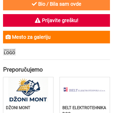
Bio / Bila sam ovde
Prijavite grešku!
Mesto za galeriju
Preporučujemo
DŽONI MONT
BELT ELEKTROTEHNIKA