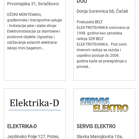
DOO
Prvomajska 31, Svračkovci
Donja Gorevnica bb, Čačak
DŽONI MONTElektro,
građevinske i transportne usluge
Preduzeće BELT
- Instalacije jake i slabe struje-
ELEKTROTEHNIKA osnovano je
Elektroinstalacije za stambene i
1998. godine kao zanatska
poslovne objekte- Ugradnja i
radnja SZR BELT
održavanje solarnih elektrana-
ELEKTROTEHNIKA. Pod ovim
Iskopi mini bagerom...
imenom radnja se razvija i
uspešno posluje do 2006.
godine kada se preregistruje u
privred...
ELEKTRIKA-D
SERVIS ELEKTRO
Jezdinsko Polje 127, Potes,
Slavka Manojlovića 10a,