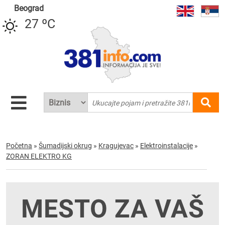
Beograd
27 ºC
Početna
»
Šumadijski okrug
»
Kragujevac
»
Elektroinstalacije
»
ZORAN ELEKTRO KG