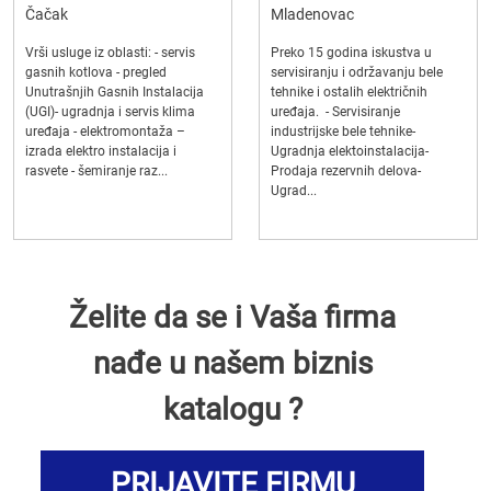
Čačak
Mladenovac
Vrši usluge iz oblasti: - servis
Preko 15 godina iskustva u
gasnih kotlova - pregled
servisiranju i održavanju bele
Unutrašnjih Gasnih Instalacija
tehnike i ostalih električnih
(UGI)- ugradnja i servis klima
uređaja. - Servisiranje
uređaja - elektromontaža –
industrijske bele tehnike-
izrada elektro instalacija i
Ugradnja elektoinstalacija-
rasvete - šemiranje raz...
Prodaja rezervnih delova-
Ugrad...
Želite da se i Vaša firma
nađe u našem biznis
katalogu ?
PRIJAVITE FIRMU