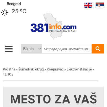
Beograd
25 ºC
Početna
»
Šumadijski okrug
»
Kragujevac
»
Elektroinstalacije
»
TEHOS