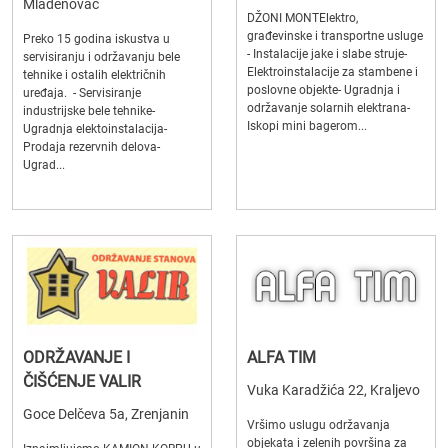
Mladenovac
DŽONI MONTElektro,
građevinske i transportne usluge
Preko 15 godina iskustva u
- Instalacije jake i slabe struje-
servisiranju i održavanju bele
Elektroinstalacije za stambene i
tehnike i ostalih električnih
poslovne objekte- Ugradnja i
uređaja. - Servisiranje
održavanje solarnih elektrana-
industrijske bele tehnike-
Iskopi mini bagerom...
Ugradnja elektoinstalacija-
Prodaja rezervnih delova-
Ugrad...
ODRŽAVANJE I
ALFA TIM
ČIŠĆENJE VALIR
Vuka Karadžića 22, Kraljevo
Goce Delčeva 5a, Zrenjanin
Vršimo uslugu održavanja
objekata i zelenih površina za