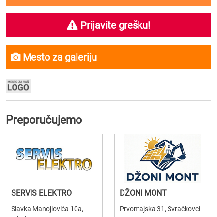
Prijavite grešku!
Mesto za galeriju
Preporučujemo
SERVIS ELEKTRO
DŽONI MONT
Slavka Manojlovića 10a,
Prvomajska 31, Svračkovci