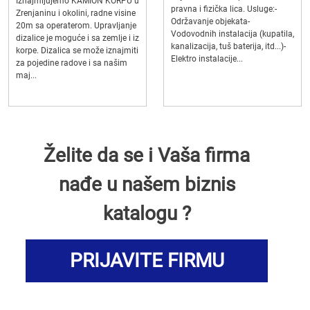
Iznajmljujemo KAMION KORPU u
pravna i fizička lica. Usluge:-
Zrenjaninu i okolini, radne visine
Održavanje objekata-
20m sa operaterom. Upravljanje
Vodovodnih instalacija (kupatila,
dizalice je moguće i sa zemlje i iz
kanalizacija, tuš baterija, itd...)-
korpe. Dizalica se može iznajmiti
Elektro instalacije...
za pojedine radove i sa našim
maj...
Želite da se i Vaša firma
nađe u našem biznis
katalogu ?
PRIJAVITE FIRMU