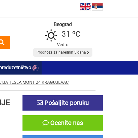
Beograd
31 ºC
Vedro
Prognoza za narednih 5 dana
preduzetništvo
CIJA TESLA MONT 24 KRAGUJEVAC
NJE
Pošaljite poruku
Ocenite nas