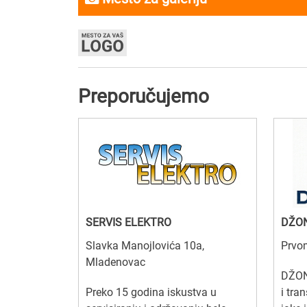
Preporučujemo
SERVIS ELEKTRO
DŽO
Slavka Manojlovića 10a,
Prvom
Mladenovac
DŽON
Preko 15 godina iskustva u
i tra