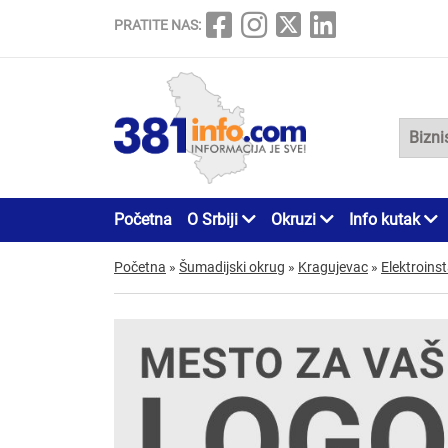
PRATITE NAS:
Početna
O Srbiji
Okruzi
Info kutak
Početna
»
Šumadijski okrug
»
Kragujevac
»
Elektroinst