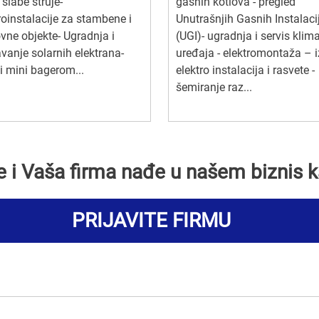
 slabe struje-
gasnih kotlova - pregled
roinstalacije za stambene i
Unutrašnjih Gasnih Instalaci
vne objekte- Ugradnja i
(UGI)- ugradnja i servis klim
vanje solarnih elektrana-
uređaja - elektromontaža – 
i mini bagerom...
elektro instalacija i rasvete -
šemiranje raz...
se i Vaša firma nađe u našem biznis k
PRIJAVITE FIRMU