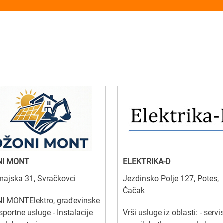
NI MONT
ELEKTRIKA-D
ajska 31, Svračkovci
Jezdinsko Polje 127, Potes,
Čačak
I MONTElektro, građevinske
nsportne usluge - Instalacije
Vrši usluge iz oblasti: - servi