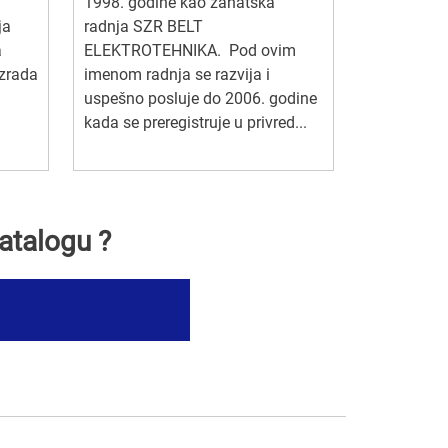
1998. godine kao zanatska
ja
radnja SZR BELT
a
ELEKTROTEHNIKA. Pod ovim
izrada
imenom radnja se razvija i
uspešno posluje do 2006. godine
kada se preregistruje u privred...
atalogu ?