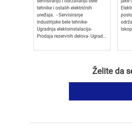
servisiranju i održavanju bele
jake i
tehnike i ostalih električnih
Elekt
uređaja. - Servisiranje
poslo
industrijske bele tehnike-
održa
Ugradnja elektoinstalacija-
Iskop
Prodaja rezervnih delova- Ugrad...
Želite da 