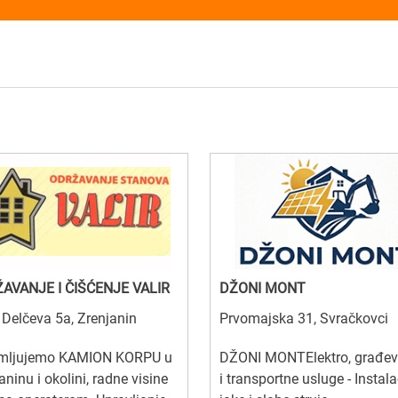
AVANJE I ČIŠĆENJE VALIR
DŽONI MONT
Delčeva 5a, Zrenjanin
Prvomajska 31, Svračkovci
jmljujemo KAMION KORPU u
DŽONI MONTElektro, građev
aninu i okolini, radne visine
i transportne usluge - Instala