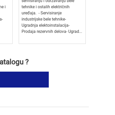
servisiranju i održavanju bele
ne i
tehnike i ostalih električnih
uređaja. - Servisiranje
a-
industrijske bele tehnike-
Ugradnja elektoinstalacija-
Prodaja rezervnih delova- Ugrad...
atalogu ?