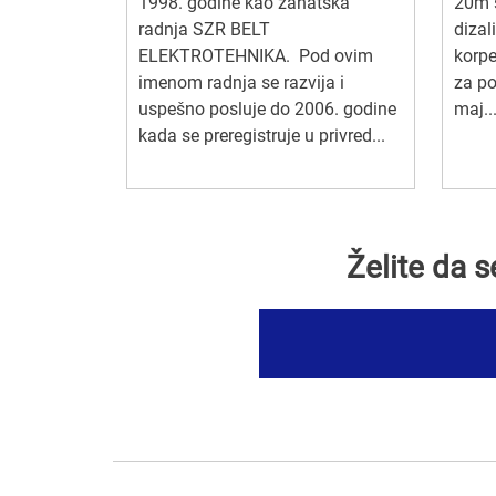
1998. godine kao zanatska
20m s
radnja SZR BELT
dizal
ELEKTROTEHNIKA. Pod ovim
korpe
imenom radnja se razvija i
za po
uspešno posluje do 2006. godine
maj..
kada se preregistruje u privred...
Želite da 