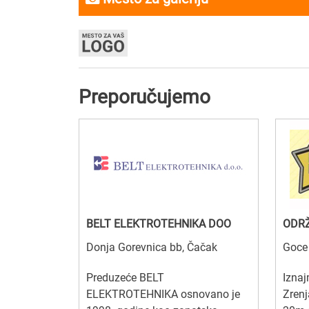
Preporučujemo
BELT ELEKTROTEHNIKA DOO
ODRŽ
Donja Gorevnica bb, Čačak
Goce 
Preduzeće BELT
Izna
ELEKTROTEHNIKA osnovano je
Zrenj