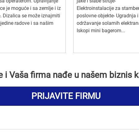
a operaterom. Upravljanje
jake i slabe struje-
ice je moguće i sa zemlje i iz
Elektroinstalacije za stambe
. Dizalica se može iznajmiti
poslovne objekte- Ugradnja i
jedine radove i sa našim
održavanje solarnih elektran
.
Iskopi mini bagerom...
se i Vaša firma nađe u našem biznis k
PRIJAVITE FIRMU