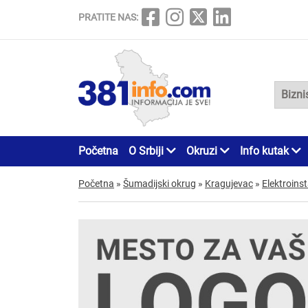
PRATITE NAS:
Početna
O Srbiji
Okruzi
Info kutak
Početna
»
Šumadijski okrug
»
Kragujevac
»
Elektroinst