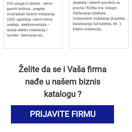
objekata i zelenih površina za
Vrši usluge iz oblasti: - servis
pravna i fizička lica. Usluge:-
gasnih kotlova - pregled
Održavanje objekata-
Unutrašnjih Gasnih Instalacija
Vodovodnih instalacija (kupatila,
(UGI)- ugradnja i servis klima
kanalizacija, tuš baterija, itd...)-
uređaja - elektromontaža –
Elektro instalacije...
izrada elektro instalacija i
rasvete - šemiranje raz...
Želite da se i Vaša firma
nađe u našem biznis
katalogu ?
PRIJAVITE FIRMU