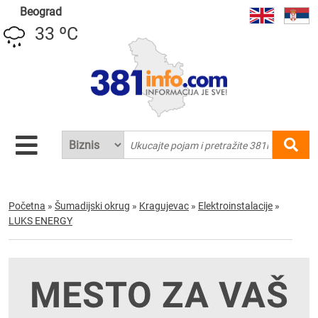
Beograd
33 ºC
Početna
»
Šumadijski okrug
»
Kragujevac
»
Elektroinstalacije
»
LUKS ENERGY