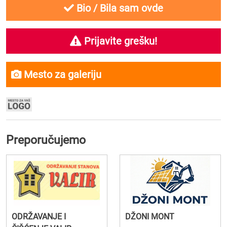
Bio / Bila sam ovde
Prijavite grešku!
Mesto za galeriju
Preporučujemo
ODRŽAVANJE I
DŽONI MONT