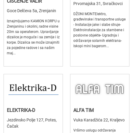
ČIŠĆENJE VALIR
Prvomajska 31, Svračkovci
Goce Delčeva 5a, Zrenjanin
DŽONI MONTElektro,
građevinske i transportne usluge
Iznajmljujemo KAMION KORPU u
- Instalacije jake i slabe struje-
Zrenjaninu i okolini, radne visine
Elektroinstalacije za stambene i
20m sa operaterom. Upravljanje
poslovne objekte- Ugradnja i
dizalice je moguće i sa zemlje i iz
održavanje solarnih elektrana-
korpe. Dizalica se može iznajmiti
Iskopi mini bagerom...
za pojedine radove i sa našim
maj...
ELEKTRIKA-D
ALFA TIM
Jezdinsko Polje 127, Potes,
Vuka Karadžića 22, Kraljevo
Čačak
Vršimo uslugu održavanja