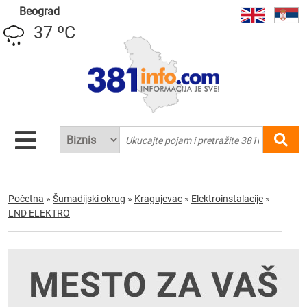
Beograd
37 ºC
Početna
»
Šumadijski okrug
»
Kragujevac
»
Elektroinstalacije
»
LND ELEKTRO