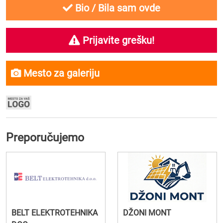
Bio / Bila sam ovde
Prijavite grešku!
Mesto za galeriju
Preporučujemo
BELT ELEKTROTEHNIKA
DŽONI MONT