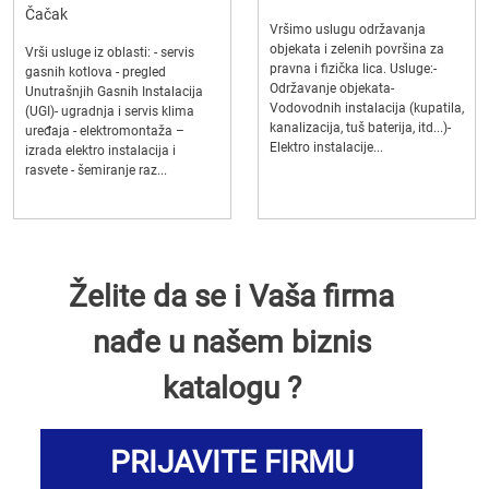
Čačak
Vršimo uslugu održavanja
objekata i zelenih površina za
Vrši usluge iz oblasti: - servis
pravna i fizička lica. Usluge:-
gasnih kotlova - pregled
Održavanje objekata-
Unutrašnjih Gasnih Instalacija
Vodovodnih instalacija (kupatila,
(UGI)- ugradnja i servis klima
kanalizacija, tuš baterija, itd...)-
uređaja - elektromontaža –
Elektro instalacije...
izrada elektro instalacija i
rasvete - šemiranje raz...
Želite da se i Vaša firma
nađe u našem biznis
katalogu ?
PRIJAVITE FIRMU