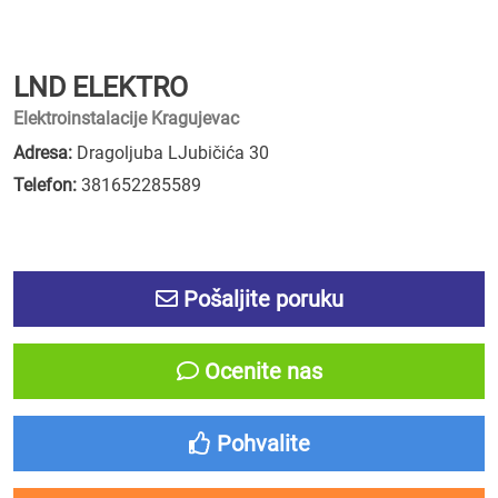
LND ELEKTRO
Elektroinstalacije Kragujevac
Adresa:
Dragoljuba LJubičića 30
Telefon:
381652285589
Pošaljite poruku
Ocenite nas
Pohvalite