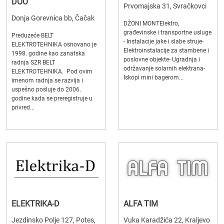
DOO
Prvomajska 31, Svračkovci
Donja Gorevnica bb, Čačak
DŽONI MONTElektro,
građevinske i transportne usluge
Preduzeće BELT
- Instalacije jake i slabe struje-
ELEKTROTEHNIKA osnovano je
Elektroinstalacije za stambene i
1998. godine kao zanatska
poslovne objekte- Ugradnja i
radnja SZR BELT
održavanje solarnih elektrana-
ELEKTROTEHNIKA. Pod ovim
Iskopi mini bagerom...
imenom radnja se razvija i
uspešno posluje do 2006.
godine kada se preregistruje u
privred...
ELEKTRIKA-D
ALFA TIM
Jezdinsko Polje 127, Potes,
Vuka Karadžića 22, Kraljevo