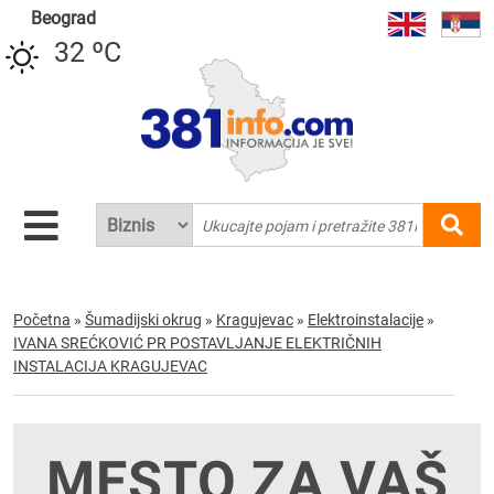
Beograd
32 ºC
Početna
»
Šumadijski okrug
»
Kragujevac
»
Elektroinstalacije
»
IVANA SREĆKOVIĆ PR POSTAVLJANJE ELEKTRIČNIH
INSTALACIJA KRAGUJEVAC