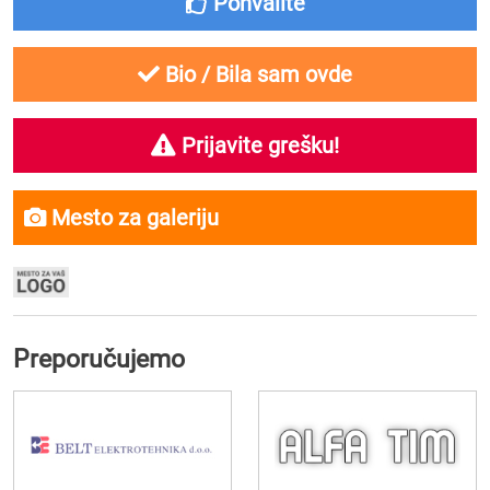
Pohvalite
Bio / Bila sam ovde
Prijavite grešku!
Mesto za galeriju
Preporučujemo