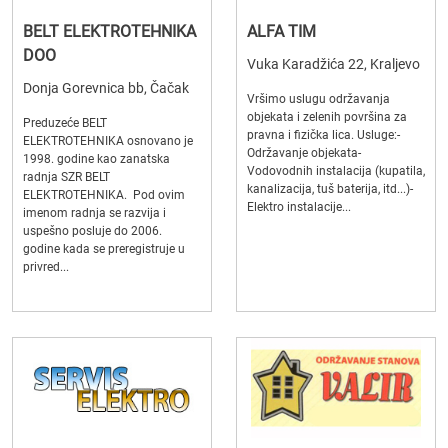
BELT ELEKTROTEHNIKA
ALFA TIM
DOO
Vuka Karadžića 22, Kraljevo
Donja Gorevnica bb, Čačak
Vršimo uslugu održavanja
objekata i zelenih površina za
Preduzeće BELT
pravna i fizička lica. Usluge:-
ELEKTROTEHNIKA osnovano je
Održavanje objekata-
1998. godine kao zanatska
Vodovodnih instalacija (kupatila,
radnja SZR BELT
kanalizacija, tuš baterija, itd...)-
ELEKTROTEHNIKA. Pod ovim
Elektro instalacije...
imenom radnja se razvija i
uspešno posluje do 2006.
godine kada se preregistruje u
privred...