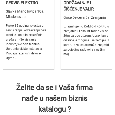
SERVIS ELEKTRO
ODRŽAVANJE I
ČIŠĆENJE VALIR
Slavka Manojlovića 10a,
Mladenovac
Goce Delčeva 5a, Zrenjanin
Preko 15 godina iskustva u
Iznajmljujemo KAMION KORPU u
servisiranju i održavanju bele
Zrenjaninu i okolini, radne visine
tehnike i ostalih električnih
20m sa operaterom. Upravljanje
uređaja. - Servisiranje
dizalice je moguće i sa zemlje i iz
industrijske bele tehnike-
korpe. Dizalica se može iznajmiti
Ugradnja elektoinstalacija-
za pojedine radove i sa našim
Prodaja rezervnih delova-
maj...
Ugrad...
Želite da se i Vaša firma
nađe u našem biznis
katalogu ?