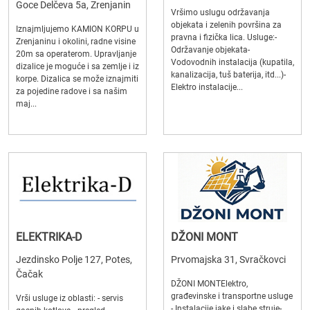
Goce Delčeva 5a, Zrenjanin
Vršimo uslugu održavanja
objekata i zelenih površina za
Iznajmljujemo KAMION KORPU u
pravna i fizička lica. Usluge:-
Zrenjaninu i okolini, radne visine
Održavanje objekata-
20m sa operaterom. Upravljanje
Vodovodnih instalacija (kupatila,
dizalice je moguće i sa zemlje i iz
kanalizacija, tuš baterija, itd...)-
korpe. Dizalica se može iznajmiti
Elektro instalacije...
za pojedine radove i sa našim
maj...
ELEKTRIKA-D
DŽONI MONT
Jezdinsko Polje 127, Potes,
Prvomajska 31, Svračkovci
Čačak
DŽONI MONTElektro,
građevinske i transportne usluge
Vrši usluge iz oblasti: - servis
- Instalacije jake i slabe struje-