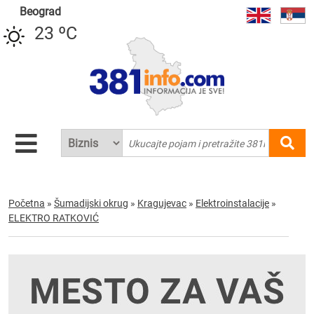
Beograd
23 ºC
Početna
»
Šumadijski okrug
»
Kragujevac
»
Elektroinstalacije
»
ELEKTRO RATKOVIĆ