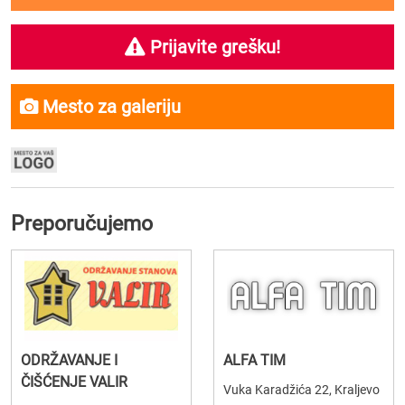
Prijavite grešku!
Mesto za galeriju
Preporučujemo
ODRŽAVANJE I
ALFA TIM
ČIŠĆENJE VALIR
Vuka Karadžića 22, Kraljevo