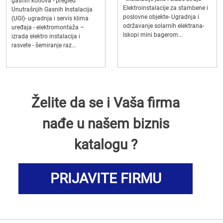
gasnih kotlova - pregled
Elektroinstalacije za stambene i
Unutrašnjih Gasnih Instalacija
poslovne objekte- Ugradnja i
(UGI)- ugradnja i servis klima
održavanje solarnih elektrana-
uređaja - elektromontaža –
Iskopi mini bagerom...
izrada elektro instalacija i
rasvete - šemiranje raz...
Želite da se i Vaša firma
nađe u našem biznis
katalogu ?
PRIJAVITE FIRMU