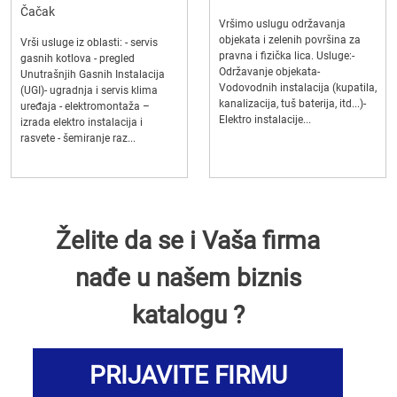
Čačak
Vršimo uslugu održavanja
objekata i zelenih površina za
Vrši usluge iz oblasti: - servis
pravna i fizička lica. Usluge:-
gasnih kotlova - pregled
Održavanje objekata-
Unutrašnjih Gasnih Instalacija
Vodovodnih instalacija (kupatila,
(UGI)- ugradnja i servis klima
kanalizacija, tuš baterija, itd...)-
uređaja - elektromontaža –
Elektro instalacije...
izrada elektro instalacija i
rasvete - šemiranje raz...
Želite da se i Vaša firma
nađe u našem biznis
katalogu ?
PRIJAVITE FIRMU