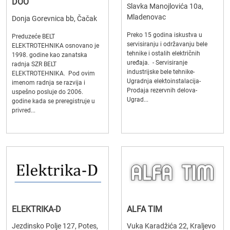
DOO
Slavka Manojlovića 10a,
Mladenovac
Donja Gorevnica bb, Čačak
Preko 15 godina iskustva u
Preduzeće BELT
servisiranju i održavanju bele
ELEKTROTEHNIKA osnovano je
tehnike i ostalih električnih
1998. godine kao zanatska
uređaja. - Servisiranje
radnja SZR BELT
industrijske bele tehnike-
ELEKTROTEHNIKA. Pod ovim
Ugradnja elektoinstalacija-
imenom radnja se razvija i
Prodaja rezervnih delova-
uspešno posluje do 2006.
Ugrad...
godine kada se preregistruje u
privred...
ELEKTRIKA-D
ALFA TIM
Jezdinsko Polje 127, Potes,
Vuka Karadžića 22, Kraljevo