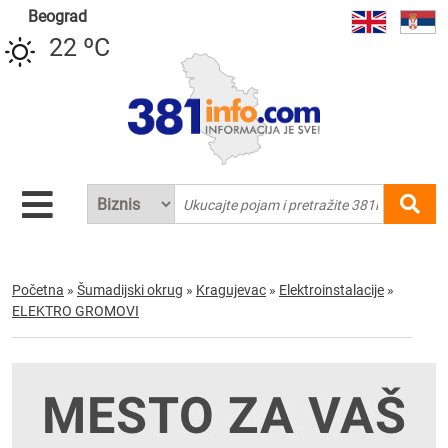
Beograd
22 ºC
Početna
»
Šumadijski okrug
»
Kragujevac
»
Elektroinstalacije
»
ELEKTRO GROMOVI