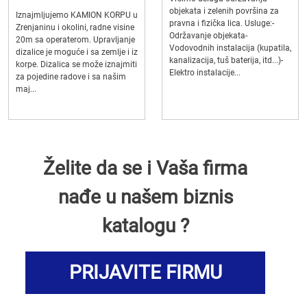
objekata i zelenih površina za
Iznajmljujemo KAMION KORPU u
pravna i fizička lica. Usluge:-
Zrenjaninu i okolini, radne visine
Održavanje objekata-
20m sa operaterom. Upravljanje
Vodovodnih instalacija (kupatila,
dizalice je moguće i sa zemlje i iz
kanalizacija, tuš baterija, itd...)-
korpe. Dizalica se može iznajmiti
Elektro instalacije...
za pojedine radove i sa našim
maj...
Želite da se i Vaša firma
nađe u našem biznis
katalogu ?
PRIJAVITE FIRMU