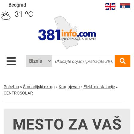
Beograd
31 ºC
Početna
»
Šumadijski okrug
»
Kragujevac
»
Elektroinstalacije
»
CENTROSOLAR