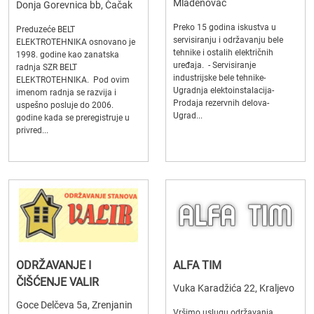
Mladenovac
Donja Gorevnica bb, Čačak
Preko 15 godina iskustva u
Preduzeće BELT
servisiranju i održavanju bele
ELEKTROTEHNIKA osnovano je
tehnike i ostalih električnih
1998. godine kao zanatska
uređaja. - Servisiranje
radnja SZR BELT
industrijske bele tehnike-
ELEKTROTEHNIKA. Pod ovim
Ugradnja elektoinstalacija-
imenom radnja se razvija i
Prodaja rezervnih delova-
uspešno posluje do 2006.
Ugrad...
godine kada se preregistruje u
privred...
ODRŽAVANJE I
ALFA TIM
ČIŠĆENJE VALIR
Vuka Karadžića 22, Kraljevo
Goce Delčeva 5a, Zrenjanin
Vršimo uslugu održavanja