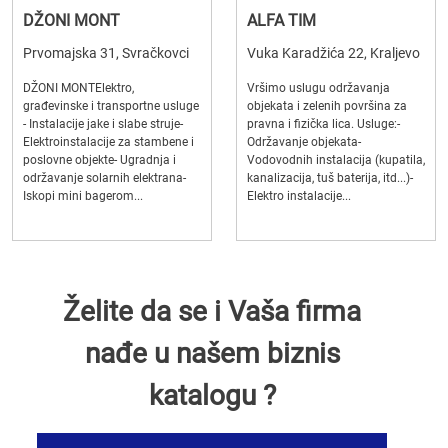
DŽONI MONT
ALFA TIM
Prvomajska 31, Svračkovci
Vuka Karadžića 22, Kraljevo
DŽONI MONTElektro,
Vršimo uslugu održavanja
građevinske i transportne usluge
objekata i zelenih površina za
- Instalacije jake i slabe struje-
pravna i fizička lica. Usluge:-
Elektroinstalacije za stambene i
Održavanje objekata-
poslovne objekte- Ugradnja i
Vodovodnih instalacija (kupatila,
održavanje solarnih elektrana-
kanalizacija, tuš baterija, itd...)-
Iskopi mini bagerom...
Elektro instalacije...
Želite da se i Vaša firma
nađe u našem biznis
katalogu ?