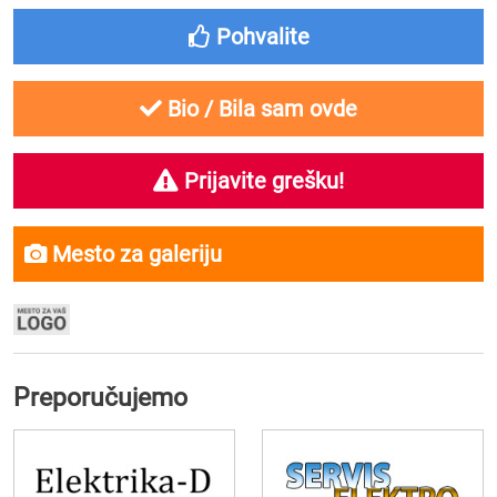
Pohvalite
Bio / Bila sam ovde
Prijavite grešku!
Mesto za galeriju
Preporučujemo