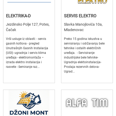
ELEKTRIKA-D
SERVIS ELEKTRO
Jezdinsko Polje 127, Potes,
Slavka Manojlovića 10a,
Čačak
Mladenovac
Vrši usluge iz oblasti: - servis
Preko 15 godina iskustva u
gasnih kotlova - pregled
servisiranju i održavanju bele
Unutrašnjih Gasnih Instalacija
tehnike i ostalih električnih
(UGI)- ugradnja i servis klima
uređaja. - Servisiranje
uređaja - elektromontaža –
industrijske bele tehnike-
izrada elektro instalacija i
Ugradnja elektoinstalacija-
rasvete - šemiranje raz...
Prodaja rezervnih delova-
Ugrad...