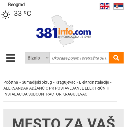
Beograd
33 ºC
Početna
»
Šumadijski okrug
»
Kragujevac
»
Elektroinstalacije
»
ALEKSANDAR ADŽANČIĆ PR POSTAVLJANJE ELEKTRIČNIH
INSTALACIJA SUBCONTRACTOR KRAGUJEVAC