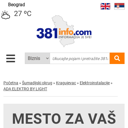
Beograd
27 ºC
Početna
»
Šumadijski okrug
»
Kragujevac
»
Elektroinstalacije
»
ADA ELEKTRO BY LIGHT