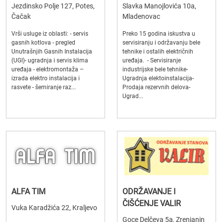
Jezdinsko Polje 127, Potes,
Slavka Manojlovića 10a,
Čačak
Mladenovac
Vrši usluge iz oblasti: - servis
Preko 15 godina iskustva u
gasnih kotlova - pregled
servisiranju i održavanju bele
Unutrašnjih Gasnih Instalacija
tehnike i ostalih električnih
(UGI)- ugradnja i servis klima
uređaja. - Servisiranje
uređaja - elektromontaža –
industrijske bele tehnike-
izrada elektro instalacija i
Ugradnja elektoinstalacija-
rasvete - šemiranje raz...
Prodaja rezervnih delova-
Ugrad...
ALFA TIM
ODRŽAVANJE I
ČIŠĆENJE VALIR
Vuka Karadžića 22, Kraljevo
Goce Delčeva 5a, Zrenjanin