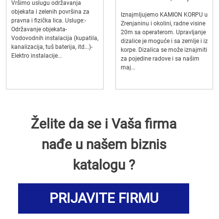
Vršimo uslugu održavanja
objekata i zelenih površina za
Iznajmljujemo KAMION KORPU u
pravna i fizička lica. Usluge:-
Zrenjaninu i okolini, radne visine
Održavanje objekata-
20m sa operaterom. Upravljanje
Vodovodnih instalacija (kupatila,
dizalice je moguće i sa zemlje i iz
kanalizacija, tuš baterija, itd...)-
korpe. Dizalica se može iznajmiti
Elektro instalacije...
za pojedine radove i sa našim
maj...
Želite da se i Vaša firma
nađe u našem biznis
katalogu ?
PRIJAVITE FIRMU