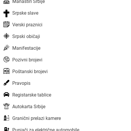
Manastiri Srbije
Srpske slave
Verski praznici
Srpski običaji
Manifestacije
Pozivni brojevi
Poštanski brojevi
Pravopis
Registarske tablice
Autokarta Srbije
Granični prelazi kamere
Punjači za električne automobile