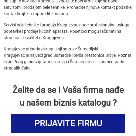
da kupite nov kućni uređaj? Ovde ćete naći firme koje se bave
servisom i prodajom bele tehnike. Pronađite njihove kontakt podatke,
kontaktirajte ih i uporedite ponudu.
Servisi bele tehnike i prodaja Kragujevac nude profesionalnu uslugu
popravke i prodaje kućnih aparata. Posetioci mogu računati na
stručnost i kvalitet u Kragujevcu.
Kragujevac pripada okrugu koji se zove Šumadijski.
Kragujevac je najveći grad Šumadije i bivša prestonica Srbije. Poznat
je po Prvoj gimnaziji, fabrici oružja i Šumaricama – spomen-parku
stradalih đaka.
Želite da se i Vaša firma nađe
u našem biznis katalogu ?
PRIJAVITE FIRMU