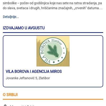
simbolike – počev od godišnjica koje nas sete na ratna stradanja, pa
do slava, svetaca i drugih, hrišćanima značajnih, „crvenih“ datuma....
Detaljnije...
IZDVAJAMO U AVGUSTU
VILA BOROVA I AGENCIJA MIROS
Jovanke Jeftanović 5, Zlatibor
O SRBIJI