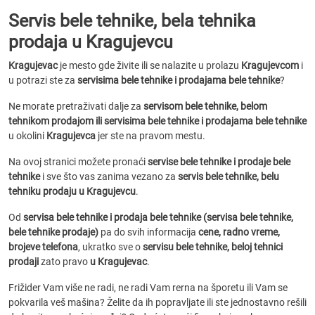
Servis bele tehnike, bela tehnika
prodaja u Kragujevcu
Kragujevac
je mesto gde živite ili se nalazite u prolazu
Kragujevcom
i
u potrazi ste za
servisima bele tehnike i prodajama bele tehnike
?
Ne morate pretraživati dalje za
servisom bele tehnike, belom
tehnikom prodajom ili servisima bele tehnike i prodajama bele tehnike
u okolini
Kragujevca
jer ste na pravom mestu.
Na ovoj stranici možete pronaći
servise bele tehnike i prodaje bele
tehnike
i sve što vas zanima vezano za
servis bele tehnike, belu
tehniku prodaju u Kragujevcu
.
Od
servisa bele tehnike i prodaja bele tehnike (servisa bele tehnike,
bele tehnike prodaje)
pa do svih informacija
cene, radno vreme,
brojeve telefona
, ukratko sve o
servisu bele tehnike, beloj tehnici
prodaji
zato pravo
u Kragujevac
.
Frižider Vam više ne radi, ne radi Vam rerna na šporetu ili Vam se
pokvarila veš mašina? Želite da ih popravljate ili ste jednostavno rešili