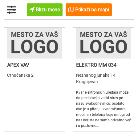
Blizu mene
Prikaži na mapi
APEX VAV
ELEKTRO MM 034
Crnućanska 2
Neznanog junaka 14,
Kragujevac
Kvar elektronskih uređaja može
da predstavlja veliki stres po
našu svakodnevnicu, osobito
ako je u pitanju kvar računara i
mobilnih telefona koje mnogi od
nas koriste ne samo privatno već
i u poslovne...