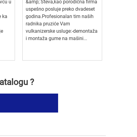
vcu u
&amp; Steva,kao porodična firma
uspešno posluje preko dvadeset
e ka
godina.Profesionalan tim naših
radnika pruziće Vam
je
vulkanizerske usluge:-demontaža
i montaža gume na mašini...
atalogu ?