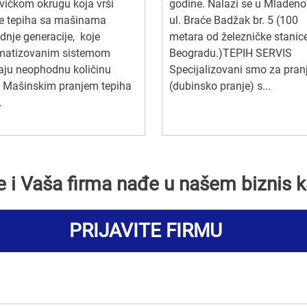
ičkom okrugu koja vrši
godine. Nalazi se u Mladeno
je tepiha sa mašinama
ul. Braće Badžak br. 5 (100
dnje generacije, koje
metara od železničke stanic
matizovanim sistemom
Beogradu.)TEPIH SERVIS
aju neophodnu količinu
Specijalizovani smo za pran
. Mašinskim pranjem tepiha
(dubinsko pranje) s...
.
se i Vaša firma nađe u našem biznis k
PRIJAVITE FIRMU