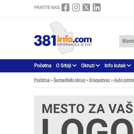
PRATITE NAS:
Početna
O Srbiji
Okruzi
Info kutak
Početna
»
Šumadijski okrug
»
Kragujevac
»
Auto perio