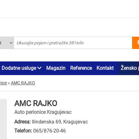
Dodatne usluge
Magazin
Reference
Kontakt
Žensko 
nice
»
AMC RAJKO
AMC RAJKO
Auto perionice Kragujevac
Adresa:
Ilindenska 69, Kragujevac
Telefon:
065/876-20-46