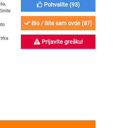
ša,
Pohvalite (
93
)
činite
Bio / Bila sam ovde (
87
)
uto
trka
Prijavite grešku!