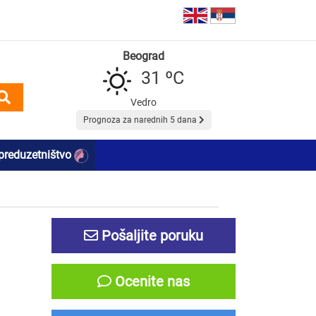
Beograd
31 ºC
Vedro
Prognoza za narednih 5 dana
preduzetništvo
Pošaljite poruku
Ocenite nas