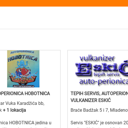
PERIONICA HOBOTNICA
TEPIH SERVIS, AUTOPERION
VULKANIZER ESKIĆ
ar Vuka Karadžića bb,
ak
+ 1 lokacija
Braće Badžak 5 i 7, Mladen
onica HOBOTNICA jedina u
Servis "ESKIĆ" je osnovan 2