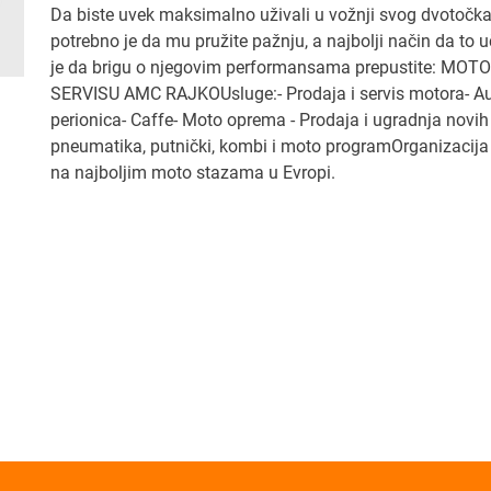
Da biste uvek maksimalno uživali u vožnji svog dvotočka
potrebno je da mu pružite pažnju, a najbolji način da to u
je da brigu o njegovim performansama prepustite: MOTO
SERVISU AMC RAJKOUsluge:- Prodaja i servis motora- A
perionica- Caffe- Moto oprema - Prodaja i ugradnja novih
pneumatika, putnički, kombi i moto programOrganizacija 
na najboljim moto stazama u Evropi.