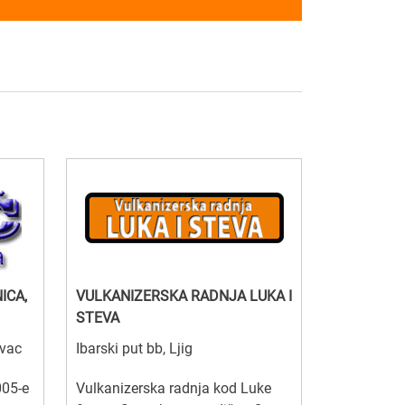
ICA,
VULKANIZERSKA RADNJA LUKA I
STEVA
ovac
Ibarski put bb, Ljig
005-e
Vulkanizerska radnja kod Luke