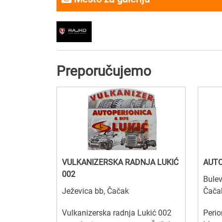
Preporučujemo
VULKANIZERSKA RADNJA LUKIĆ
AUTO
002
Bulev
Ježevica bb, Čačak
Čač
Vulkanizerska radnja Lukić 002
Peri