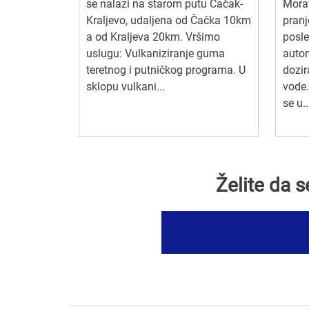
se nalazi na starom putu Čačak-
Morav
Kraljevo, udaljena od Čačka 10km
pran
a od Kraljeva 20km. Vršimo
posle
uslugu: Vulkaniziranje guma
auto
teretnog i putničkog programa. U
dozir
sklopu vulkani...
vode
se u..
Želite da 