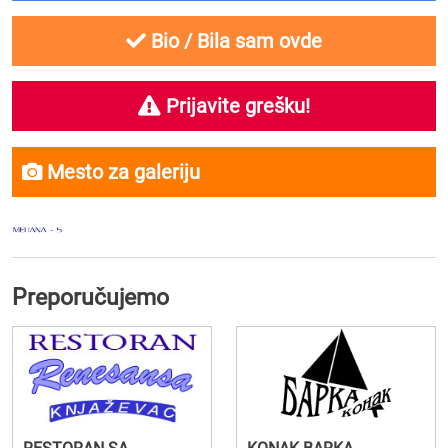
Bio / Bila sam ovde
Prijavite grešku!
Mesto za galeriju
Preporučujemo