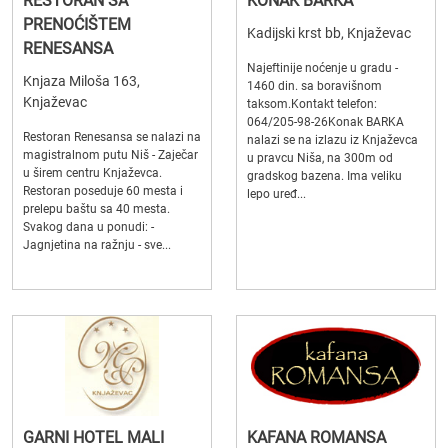
RESTORAN SA
KONAK BARKA
PRENOĆIŠTEM
Kadijski krst bb, Knjaževac
RENESANSA
Najeftinije noćenje u gradu -
Knjaza Miloša 163,
1460 din. sa boravišnom
Knjaževac
taksom.Kontakt telefon:
064/205-98-26Konak BARKA
Restoran Renesansa se nalazi na
nalazi se na izlazu iz Knjaževca
magistralnom putu Niš - Zaječar
u pravcu Niša, na 300m od
u širem centru Knjaževca.
gradskog bazena. Ima veliku
Restoran poseduje 60 mesta i
lepo uređ...
prelepu baštu sa 40 mesta.
Svakog dana u ponudi: -
Jagnjetina na ražnju - sve...
GARNI HOTEL MALI
KAFANA ROMANSA