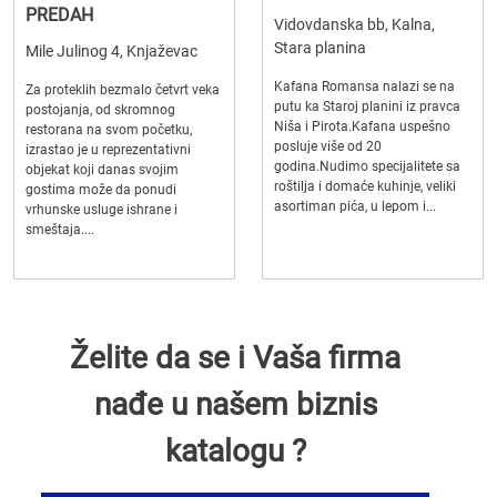
PREDAH
Vidovdanska bb, Kalna,
Stara planina
Mile Julinog 4, Knjaževac
Kafana Romansa nalazi se na
Za proteklih bezmalo četvrt veka
putu ka Staroj planini iz pravca
postojanja, od skromnog
Niša i Pirota.Kafana uspešno
restorana na svom početku,
posluje više od 20
izrastao je u reprezentativni
godina.Nudimo specijalitete sa
objekat koji danas svojim
roštilja i domaće kuhinje, veliki
gostima može da ponudi
asortiman pića, u lepom i...
vrhunske usluge ishrane i
smeštaja....
Želite da se i Vaša firma
nađe u našem biznis
katalogu ?