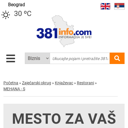
Beograd
30 ºC
Početna
»
Zaječarski okrug
»
Knjaževac
»
Restorani
»
MEHANA - S