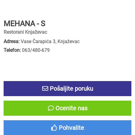
MEHANA - S
Restorani Knjaževac
Adresa:
Vase Čarapića 3, Knjaževac
Telefon:
063/480-679
Pošaljite poruku
Ocenite nas
Pohvalite