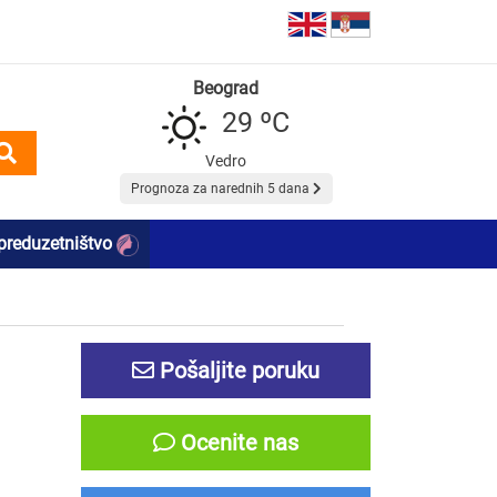
Beograd
29 ºC
Vedro
Prognoza za narednih 5 dana
preduzetništvo
Pošaljite poruku
Ocenite nas