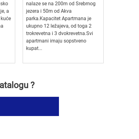
jsko
nalaze se na 200m od Srebrnog
je, a
jezera i 50m od Akva
 kuće
parka.Kapacitet Apartmana je
na
ukupno 12 ležajeva, od toga 2
trokrevetna i 3 dvokrevetna.Svi
apartmani imaju sopstveno
kupat...
atalogu ?