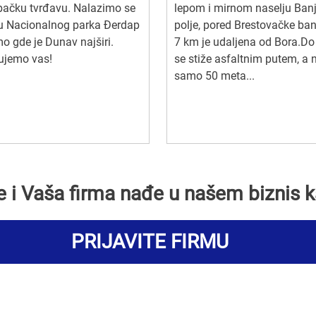
bačku tvrđavu. Nalazimo se
lepom i mirnom naselju Ban
cu Nacionalnog parka Đerdap
polje, pored Brestovačke ban
o gde je Dunav najširi.
7 km je udaljena od Bora.Do
ujemo vas!
se stiže asfaltnim putem, a 
samo 50 meta...
se i Vaša firma nađe u našem biznis k
PRIJAVITE FIRMU