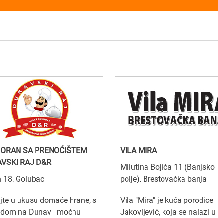
ORAN SA PRENOĆIŠTEM
VILA MIRA
VSKI RAJ D&R
Milutina Bojića 11 (Banjsko
 18, Golubac
polje), Brestovačka banja
jte u ukusu domaće hrane, s
Vila "Mira" je kuća porodice
edom na Dunav i moćnu
Jakovljević, koja se nalazi u