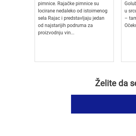
pimnice. Rajačke pimnice su
Golu
locirane nedaleko od istoimenog
u sr
sela Rajac i predstavljaju jedan
– tam
od najstarijih podruma za
Oček
proizvodnju vin...
Želite da 