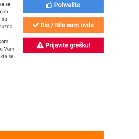
ze se
Pohvalite
ućim
 su
Bio / Bila sam ovde
ksuzno
skom
Prijavite grešku!
 da Vam
kta se