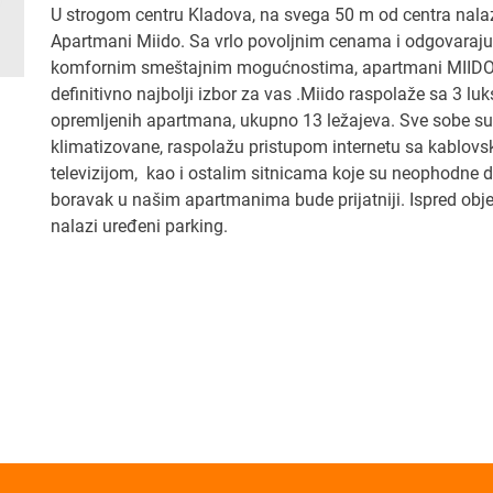
U strogom centru Kladova, na svega 50 m od centra nala
Apartmani Miido. Sa vrlo povoljnim cenama i odgovaraj
komfornim smeštajnim mogućnostima, apartmani MIIDO
definitivno najbolji izbor za vas .Miido raspolaže sa 3 lu
opremljenih apartmana, ukupno 13 ležajeva. Sve sobe su
klimatizovane, raspolažu pristupom internetu sa kablov
televizijom, kao i ostalim sitnicama koje su neophodne
boravak u našim apartmanima bude prijatniji. Ispred obje
nalazi uređeni parking.