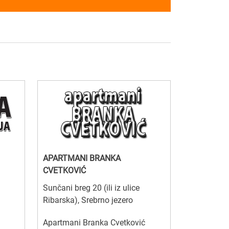
APARTMANI BRANKA
CVETKOVIĆ
Sunčani breg 20 (ili iz ulice
Ribarska), Srebrno jezero
Apartmani Branka Cvetković