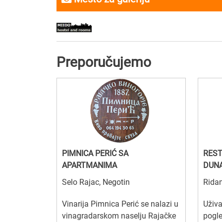
Preporučujemo
PIMNICA PERIĆ SA
REST
APARTMANIMA
DUNA
Selo Rajac, Negotin
Ridan
Vinarija Pimnica Perić se nalazi u
Uživa
vinagradarskom naselju Rajačke
pogl