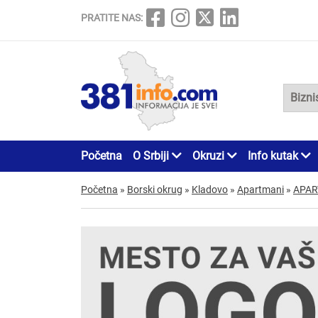
PRATITE NAS:
Početna
O Srbiji
Okruzi
Info kutak
Početna
»
Borski okrug
»
Kladovo
»
Apartmani
»
APAR