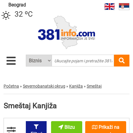
Beograd
32 ºC
Početna
»
Severnobanatski okrug
»
Kanjiža
»
Smeštaj
Smeštaj Kanjiža
Blizu
Prikaži na