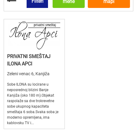
Filteri
mene
mapi
PRIVATNI SMEŠTAJ
ILONA APCI
Zeleni venac 6, Kanjiža
Sobe ILONA su locirane u
neposrednoj blizini Banje
Kanjiža (oko 180 m).Objekat
raspolaže sa dve trokrevetne
sobe ukupnog kapaciteta
smeštaja 6 soba.Svaka soba je
moderno opremljena, ima
kablovsku TV i...