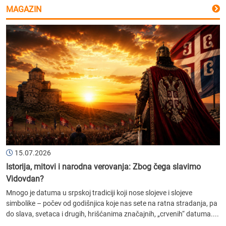
MAGAZIN
15.07.2026
Istorija, mitovi i narodna verovanja: Zbog čega slavimo
Vidovdan?
Mnogo je datuma u srpskoj tradiciji koji nose slojeve i slojeve
simbolike – počev od godišnjica koje nas sete na ratna stradanja, pa
do slava, svetaca i drugih, hrišćanima značajnih, „crvenih“ datuma....