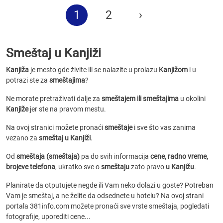
1
2
›
Smeštaj u Kanjiži
Kanjiža
je mesto gde živite ili se nalazite u prolazu
Kanjižom
i u
potrazi ste za
smeštajima
?
Ne morate pretraživati dalje za
smeštajem ili smeštajima
u okolini
Kanjiže
jer ste na pravom mestu.
Na ovoj stranici možete pronaći
smeštaje
i sve što vas zanima
vezano za
smeštaj u Kanjiži
.
Od
smeštaja (smeštaja)
pa do svih informacija
cene, radno vreme,
brojeve telefona
, ukratko sve o
smeštaju
zato pravo
u Kanjižu
.
Planirate da otputujete negde ili Vam neko dolazi u goste? Potreban
Vam je smeštaj, a ne želite da odsednete u hotelu? Na ovoj strani
portala 381info.com možete pronaći sve vrste smeštaja, pogledati
fotografije, uporediti cene...