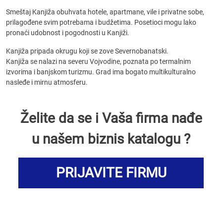
Smeštaj Kanjiža obuhvata hotele, apartmane, vile i privatne sobe,
prilagođene svim potrebama i budžetima. Posetioci mogu lako
pronaći udobnost i pogodnosti u Kanjiži.
Kanjiža pripada okrugu koji se zove Severnobanatski.
Kanjiža se nalazi na severu Vojvodine, poznata po termalnim
izvorima i banjskom turizmu. Grad ima bogato multikulturalno
nasleđe i mirnu atmosferu.
Želite da se i Vaša firma nađe
u našem biznis katalogu ?
PRIJAVITE FIRMU