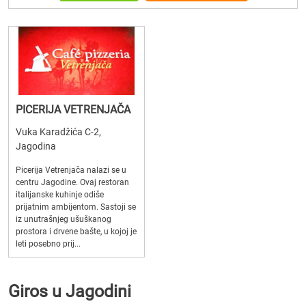
PICERIJA VETRENJAČA
Vuka Karadžića C-2,
Jagodina
Picerija Vetrenjača nalazi se u
centru Jagodine. Ovaj restoran
italijanske kuhinje odiše
prijatnim ambijentom. Sastoji se
iz unutrašnjeg ušuškanog
prostora i drvene bašte, u kojoj je
leti posebno prij...
Giros u Jagodini