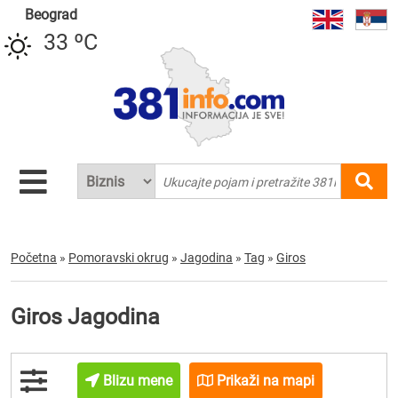
Beograd
33 ºC
Početna
»
Pomoravski okrug
»
Jagodina
»
Tag
»
Giros
Giros Jagodina
Blizu mene
Prikaži na mapi