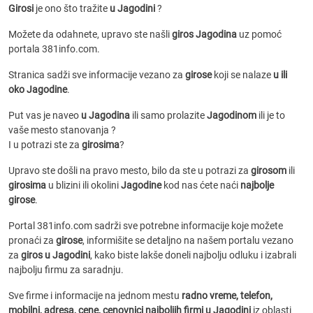
Girosi
je ono što tražite
u Jagodini
?
Možete da odahnete, upravo ste našli
giros Jagodina
uz pomoć
portala 381info.com.
Stranica sadži sve informacije vezano za
girose
koji se nalaze
u ili
oko Jagodine
.
Put vas je naveo
u Jagodina
ili samo prolazite
Jagodinom
ili je to
vaše mesto stanovanja ?
I u potrazi ste za
girosima
?
Upravo ste došli na pravo mesto, bilo da ste u potrazi za
girosom
ili
girosima
u blizini ili okolini
Jagodine
kod nas ćete naći
najbolje
girose
.
Portal 381info.com sadrži sve potrebne informacije koje možete
pronaći za
girose
, informišite se detaljno na našem portalu vezano
za
giros u Jagodini
, kako biste lakše doneli najbolju odluku i izabrali
najbolju firmu za saradnju.
Sve firme i informacije na jednom mestu
radno vreme, telefon,
mobilni, adresa, cene, cenovnici
najboljih firmi u Jagodini
iz oblasti