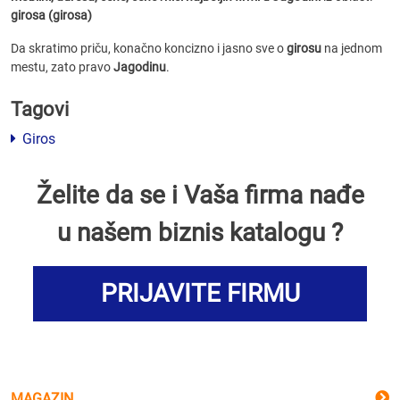
girosa (girosa)
Da skratimo priču, konačno koncizno i jasno sve o
girosu
na jednom
mestu, zato pravo
Jagodinu
.
Tagovi
Giros
Želite da se i Vaša firma nađe
u našem biznis katalogu ?
PRIJAVITE FIRMU
MAGAZIN