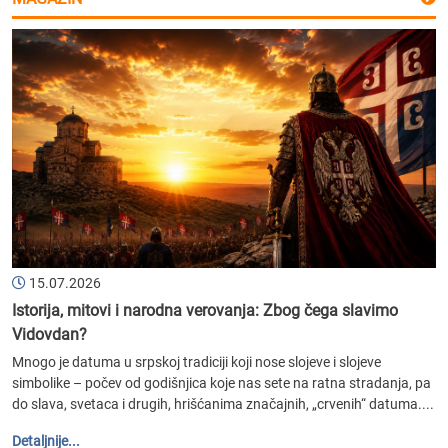
15.07.2026
Istorija, mitovi i narodna verovanja: Zbog čega slavimo
Vidovdan?
Mnogo je datuma u srpskoj tradiciji koji nose slojeve i slojeve
simbolike – počev od godišnjica koje nas sete na ratna stradanja, pa
do slava, svetaca i drugih, hrišćanima značajnih, „crvenih“ datuma....
Detaljnije...