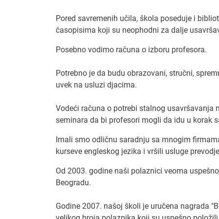
U početku 
Pored savremenih učila, škola poseduje i biblio
vreme mora
časopisima koji su neophodni za dalje usavršav
uz bolju o
kada mogu
Posebno vodimo računa o izboru profesora.
9. Šta je 
Potrebno je da budu obrazovani, stručni, sprem
kada dođu
uvek na usluzi djacima.
Uvek sam z
Čak i kad
Vodeći računa o potrebi stalnog usavršavanja 
konkurenci
seminara da bi profesori mogli da idu u korak 
na svoje, 
što vredi 
Imali smo odličnu saradnju sa mnogim firmama
kurseve engleskog jezika i vršili usluge prevodje
10. Zbog 
bude zapo
Od 2003. godine naši polaznici veoma uspešno
Sloboda je
Beogradu.
ciljeve, bi
ostvarivati
Godine 2007. našoj školi je uručena nagrada "B
velikog broja polaznika koji su uspešno položili 
11. Kako b