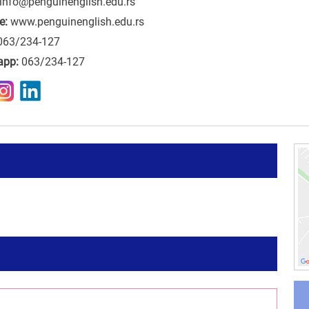
info@penguinenglish.edu.rs
e:
www.penguinenglish.edu.rs
063/234-127
app:
063/234-127