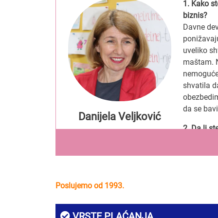
1. Kako st
biznis?
Davne deve
ponižavaj
uveliko s
maštam. Ne
nemoguće 
shvatila 
obezbedim
da se bav
Danijela Veljković
2. Da li s
Ne. Dok s
me je živ
je vođenje
što me is
Poslujemo od 1993.
3. Čime s
Dugogodiš
VRSTE PLAĆANJA
generacija