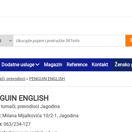
Dodatne usluge
Magazin
Reference
Kontakt
Žensko 
či, prevodioci
»
PENGUIN ENGLISH
GUIN ENGLISH
 tumači, prevodioci Jagodina
:
Milana Mijalkovića 10/2-1, Jagodina
n:
063/234-127