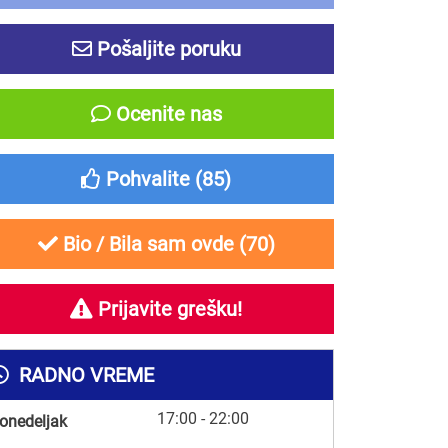
Pošaljite poruku
Ocenite nas
Pohvalite (
85
)
Bio / Bila sam ovde (
70
)
Prijavite grešku!
RADNO VREME
17:00 - 22:00
onedeljak