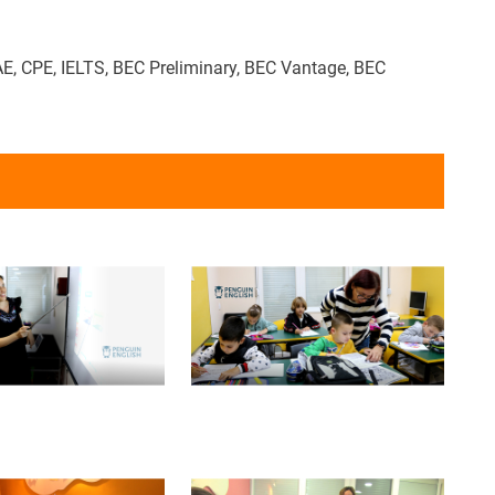
oznajem ih puno, dolaze u situacije da im se nude
e ponude, i to je tužno i nedopustivo.
CAE, CPE, IELTS, BEC Preliminary, BEC Vantage, BEC
čno vidite sebe za 5 godina?
go odbijala ideju da se proširimo van Jagodine, u
ove Srbije, iz prostog razloga, jer nisam želela da
em školu jezika u kojoj neću moći da imam potpuni
 kako ona funkcioniše. Sada, sa novom onlajn
, imaćemo prilike da se širimo, i, eto, za 5 godina
 u istoj branši, ali sa mnogo raznovrsnijom
ako u samoj školici, tako i u onlajn varijanti.