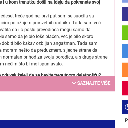
e i u kom trenutku došli na ideju da pokrenete svoj
deset treće godine, prvi put sam se suočila sa
ućim položajem prosvetnih radnika. Tada sam već
hvatila da i o poslu prevodioca mogu samo da
 samo da je bio loše plaćen, već je bilo skoro
dobiti bilo kakav ozbiljan angažman. Tada sam
da moram nešto da preduzmem, s jedne strane da
 normalan prihod za svoju porodicu, a s druge strane
im nečim što bi me ispunjavalo.
te oduvek želeli da se bavite trenutnom delatnošću?
am studirala, želela sam da budem prevodilac, a onda
SAZNAJTE VIŠE
ot demantovao. Ali, nisam se pokajala. Pokazalo se da
 privatne škole jezika upravo ono što mi odgovara i
punjava.
e ponosite u Vašem poslovanju?
P
njim kvalitetnim radom i mnogobrojnim zadovoljnim
ma koje su izašle iz naše škole.