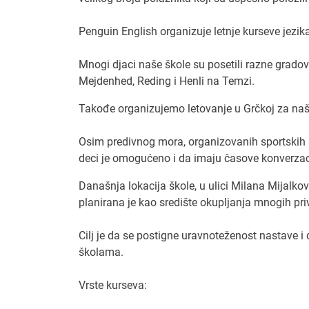
možete?
Penguin English organizuje letnje kurseve jezik
U početku 
razvije, p
Mnogi djaci naše škole su posetili razne gradov
vremena. 
Mejdenhed, Reding i Henli na Temzi.
12. Na ska
Takođe organizujemo letovanje u Grčkoj za na
Srbiji? (il
Iskreno, v
Osim predivnog mora, organizovanih sportskih ak
sluha drža
deci je omogućeno i da imaju časove konverzaci
preduzetni
diskrimin
Današnja lokacija škole, u ulici Milana Mijalkov
diskrimina
planirana je kao središte okupljanja mnogih priv
nepodobn
Cilj je da se postigne uravnoteženost nastave i
13. Kada s
školama.
ponude?
Meni se li
Vrste kurseva:
ja živim u
supruga, i