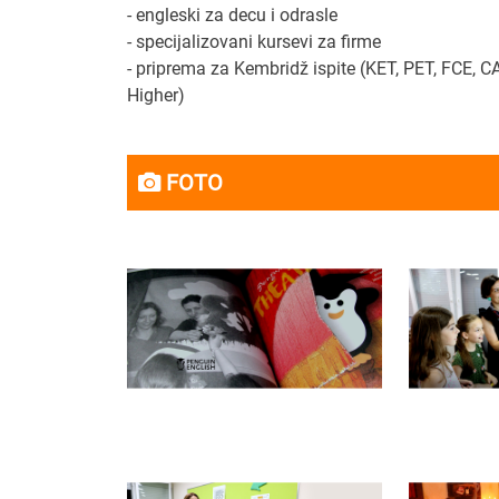
- engleski za decu i odrasle
same, a p
- specijalizovani kursevi za firme
nepristojn
- priprema za Kembridž ispite (KET, PET, FCE, 
14. Gde ta
Higher)
Ja sam du
druge grad
organizuj
FOTO
uvid u to
platformom
vidim sebe
ponudom, k