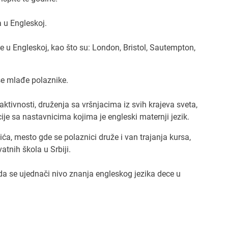
a u Engleskoj.
se treba davati 100 posto, ali, kasnije, kada se posao
otrebno je naći balans između rada i slobodnog
e u Engleskoj, kao što su: London, Bristol, Sautempton,
A sve je moguće uz dobru organizaciju.
li od 1-10 koliko je izazovno biti žena preduzetnica u
še mlađe polaznike.
i to što ste u “muškoj delatnosti”)
eći izazovi su nameti, nerazumevanje, i nedostatak
tivnosti, druženja sa vršnjacima iz svih krajeva sveta,
vnih institucija za sve probleme s kojima se susreću
je sa nastavnicima kojima je engleski maternji jezik.
ci, bilo muški ili ženski. Zaista sam se retko osećala
isanom zato što sam ženskog pola. Mnogo više je ta
ića, mesto gde se polaznici druže i van trajanja kursa,
cija bila usmerena na političku neistomišljenost, iliti
atnih škola u Srbiji.
ost.
 da se ujednači nivo znanja engleskog jezika dece u
te žena u svetu biznisa, koliko su česte nepristojne
čno retko dešavalo da imam neprijatnosti tog tipa. Ali,
 maloj sredini, u kojoj mnogi ljudi poznaju mog
 na taj način sam bila zaštićena. Dok žene koje žive