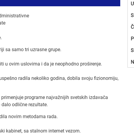
U
 tajna Vašeg uspeha?(navedite tri osobine, ponašanja,
S
ministrativne
ili sposobnosti)
ate
kvalitetno, odgovorno i transparentno, dakle, zaista
Č
za onoga što nudimo kao uslugu klijentima.
.
P
je Vaša okolina imala razumevanja i ko Vam je
iji sa samo tri uzrasne grupe.
S
odrška?
 porodica bila i ostala najveća podrška.
N
iti u ovim uslovima i da je neophodno proširenje.
čenica je Vaša vodilja?
uspešno radila nekoliko godina, dobila svoju fizionomiju,
 a ništa ne moram.
mate uzore koji su Vas motivisali ili motivišu za dalji
 primenjuje programe najvažnijih svetskih izdavača
 dalo odlične rezultate.
vega neke starije kolege i koleginice, ili bivši
 i nastavnice, koji su me svojim entuzijazmom i
godila novim metodama rada.
prema poslu, inspirisali za budući rad.
ski kabinet, sa stalnom internet vezom.
e morali da se odreknete?