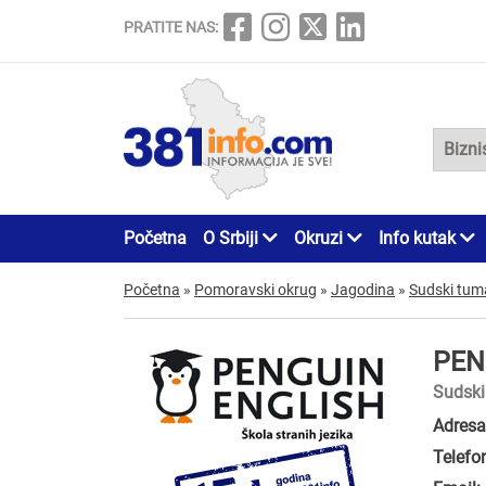
PRATITE NAS:
Početna
O Srbiji
Okruzi
Info kutak
Početna
»
Pomoravski okrug
»
Jagodina
»
Sudski tuma
PEN
Sudski
Adresa
Telefo