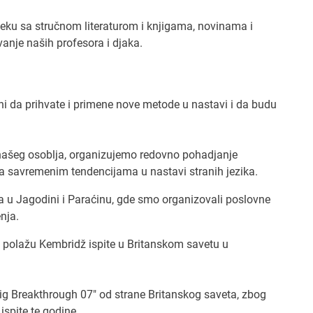
je bilo najviše odricanja jer sam svoje slobodno
teku sa stručnom literaturom i knjigama, novinama i
la da posvetim poslu koji je bio u povoju. Kasnije,
anje naših profesora i djaka.
rganizaciju, uspela sam da se izborim i za vreme
 da se opustim i uživam i u drugim interesovanjima.
to što Vas je vuklo napred i kako ste se motivisali i
ni da prihvate i primene nove metode u nastavi i da budu
 loša vremena?
nala da ljudi prepoznaju kvalitetan i posvećen rad.
a smo imali teške periode sa nelojalnom
našeg osoblja, organizujemo redovno pohadjanje
jom, znala sam da je to kratkog daha, da će sve doći
sa savremenim tendencijama u nastavi stranih jezika.
i da će ljudi umeti da naprave razliku između onoga
i onoga što teži pukoj zaradi.
 u Jagodini i Paraćinu, gde smo organizovali poslovne
nja.
čega je bolje da žena bude preduzetnica nego da
slena u nekoj firmi?
 polažu Kembridž ispite u Britanskom savetu u
 nešto što nema cenu. U svojoj firmi sam postavljaš
raš ekipu ljudi s kojom ćeš raditi i načine na koji ćeš
 te ciljeve.
ig Breakthrough 07" od strane Britanskog saveta, zbog
ispite te godine.
iste posavetovali nove preduzetnice ili mlađu Vas da