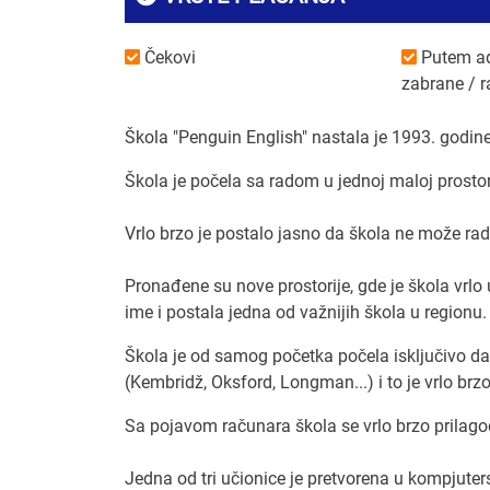
4. Koja je
Čekovi
Putem ad
verovanja 
zabrane / r
Mi radimo 
stojimo i
Škola "Penguin English" nastala je 1993. godine
5. Koliko 
Škola je počela sa radom u jednoj maloj prostor
najveća p
Svakako je
Vrlo brzo je postalo jasno da škola ne može rad
6. Koja re
Pronađene su nove prostorije, gde je škola vrlo 
Sve mogu,
ime i postala jedna od važnijih škola u regionu.
7. Da li i
Škola je od samog početka počela isključivo da
rad?
(Kembridž, Oksford, Longman...) i to je vrlo brzo
To su pre s
nastavnici
Sa pojavom računara škola se vrlo brzo prila
ljubavlju 
Jedna od tri učionice je pretvorena u kompjuter
8. Čega st