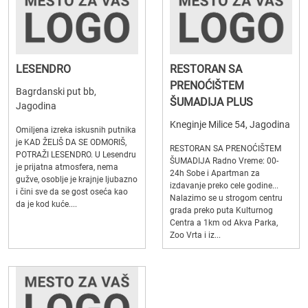
LESENDRO
RESTORAN SA
PRENOĆIŠTEM
Bagrdanski put bb,
ŠUMADIJA PLUS
Jagodina
Kneginje Milice 54, Jagodina
Omiljena izreka iskusnih putnika
je KAD ŽELIŠ DA SE ODMORIŠ,
RESTORAN SA PRENOĆIŠTEM
POTRAŽI LESENDRO. U Lesendru
ŠUMADIJA Radno Vreme: 00-
je prijatna atmosfera, nema
24h Sobe i Apartman za
gužve, osoblje je krajnje ljubazno
izdavanje preko cele godine...
i čini sve da se gost oseća kao
Nalazimo se u strogom centru
da je kod kuće....
grada preko puta Kulturnog
Centra a 1km od Akva Parka,
Zoo Vrta i iz...