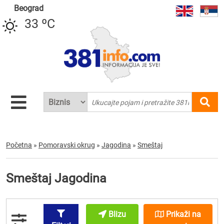
Beograd
33 ºC
Početna
»
Pomoravski okrug
»
Jagodina
»
Smeštaj
Smeštaj Jagodina
Blizu
Prikaži na