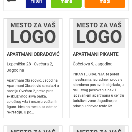
Filteri
mene
mapi
APARTMANI OBRADOVIĆ
APARTMANI PIKANTE
Lepenička 28 - Cvećara 2,
Čočetova 9, Jagodina
Jagodina
PIKANTE GRADNJA se pored
investiranja, izgradnje i prodaje
Apartmani Obradović, Jagodina
stambeno poslovnih objekata, u
Apartmani Obradović se nalazi u
delu svog poslovanja bavi i
naselju Cvećara 2, preko puta
izdavanjem apartmana u centru
ekskluzivnog akva parka,
turisticke zone Jagodine po
zološkog vrta i muzeja voštanih
principu dnevne rente.Kv...
figura. Idealno mesto za odmor i
rekreaciju. U po...