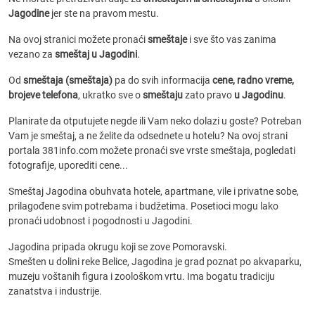
Jagodine
jer ste na pravom mestu.
Na ovoj stranici možete pronaći
smeštaje
i sve što vas zanima
vezano za
smeštaj u Jagodini
.
Od
smeštaja (smeštaja)
pa do svih informacija
cene, radno vreme,
brojeve telefona
, ukratko sve o
smeštaju
zato pravo
u Jagodinu
.
Planirate da otputujete negde ili Vam neko dolazi u goste? Potreban
Vam je smeštaj, a ne želite da odsednete u hotelu? Na ovoj strani
portala 381info.com možete pronaći sve vrste smeštaja, pogledati
fotografije, uporediti cene...
Smeštaj Jagodina obuhvata hotele, apartmane, vile i privatne sobe,
prilagođene svim potrebama i budžetima. Posetioci mogu lako
pronaći udobnost i pogodnosti u Jagodini.
Jagodina pripada okrugu koji se zove Pomoravski.
Smešten u dolini reke Belice, Jagodina je grad poznat po akvaparku,
muzeju voštanih figura i zoološkom vrtu. Ima bogatu tradiciju
zanatstva i industrije.