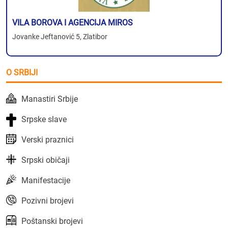
VILA BOROVA I AGENCIJA MIROS
Jovanke Jeftanović 5, Zlatibor
O SRBIJI
Manastiri Srbije
Srpske slave
Verski praznici
Srpski običaji
Manifestacije
Pozivni brojevi
Poštanski brojevi