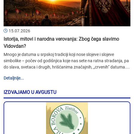
15.07.2026
Istorija, mitovi i narodna verovanja: Zbog čega slavimo
Vidovdan?
Mnogo je datuma u srpskoj tradiciji koji nose slojeve i slojeve
simbolike – počev od godišnjica koje nas sete na ratna stradanja, pa
do slava, svetaca i drugih, hrišćanima značajnih, „crvenih“ datuma....
Detaljnije...
IZDVAJAMO U AVGUSTU