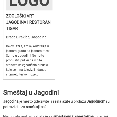
ZOOLOŠKI VRT
JAGODINA I RESTORAN
TIGAR
Braće Dirak bb, Jagodina
Delovi Azije, Afrike, Australije u
jednom gradu na jednom mestu.
Samo u Jagodini! Nemojte
propustiti priliku da vidite
stanovnike egzotičnih predela
koje sem na televiziji i danas
internetu teško može...
Smeštaj u Jagodini
Jagodina
je mesto gde živite ili se nalazite u prolazu
Jagodinom
i u
potrazi ste za
smeštajima
?
Ne morate pretraživati dalje za
smeštajem ili smeštajima
u okolini