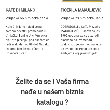
KAFE DI MILANO
PICERIJA MAKULJEVIĆ
Vrnjačka bb, Vrnjačka banja
Vrnjačka 20, Vrnjačka Banja
Kafe Di Milano nalazi se na
DOBRODOŠLI u Caffe Pizzeriju
samom početku promenade u
MAKULJEVIĆ... Osnovana još
Vrnjačkoj Banji u Ulici Vrnjačka
1992 god., nalazi se u zgradi
bb.Kafe, picerija i poslastičarnica
bioskopa na Promenadi,
radi svaki dan od 08 do24h.Jako
praktično u jednom od najlepših
lep ambijent će vas očarati i
delova banje. Pored prelepog
uživaćete u čar...
ambijenta koji je okružuje k...
Želite da se i Vaša firma
nađe u našem biznis
katalogu ?