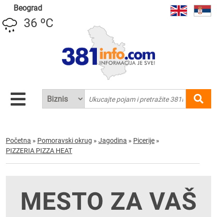
Beograd
36 ºC
Početna
»
Pomoravski okrug
»
Jagodina
»
Picerije
»
PIZZERIA PIZZA HEAT