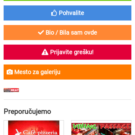
Pohvalite
Bio / Bila sam ovde
Prijavite grešku!
Mesto za galeriju
Preporučujemo