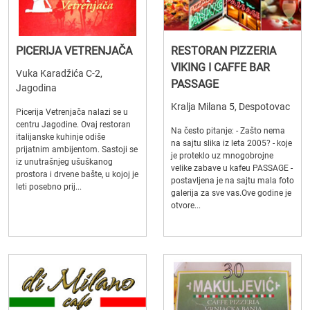
PICERIJA VETRENJAČA
RESTORAN PIZZERIA
VIKING I CAFFE BAR
Vuka Karadžića C-2,
PASSAGE
Jagodina
Kralja Milana 5, Despotovac
Picerija Vetrenjača nalazi se u
centru Jagodine. Ovaj restoran
Na često pitanje: - Zašto nema
italijanske kuhinje odiše
na sajtu slika iz leta 2005? - koje
prijatnim ambijentom. Sastoji se
je proteklo uz mnogobrojne
iz unutrašnjeg ušuškanog
velike zabave u kafeu PASSAGE -
prostora i drvene bašte, u kojoj je
postavljena je na sajtu mala foto
leti posebno prij...
galerija za sve vas.Ove godine je
otvore...