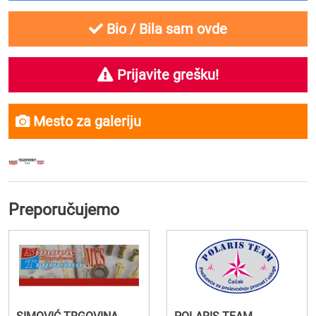
Bio / Bila sam ovde
Prijavite grešku!
Mesto za galeriju
Preporučujemo