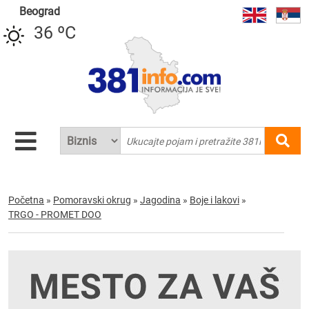
Beograd
36 ºC
Početna
»
Pomoravski okrug
»
Jagodina
»
Boje i lakovi
»
TRGO - PROMET DOO