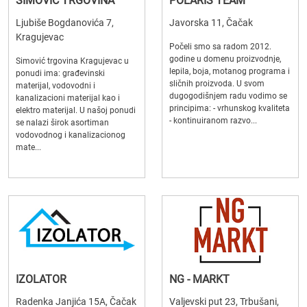
SIMOVIĆ TRGOVINA
POLARIS TEAM
Ljubiše Bogdanovića 7,
Javorska 11, Čačak
Kragujevac
Počeli smo sa radom 2012.
godine u domenu proizvodnje,
Simović trgovina Kragujevac u
lepila, boja, motanog programa i
ponudi ima: građevinski
sličnih proizvoda. U svom
materijal, vodovodni i
dugogodišnjem radu vodimo se
kanalizacioni materijal kao i
principima: - vrhunskog kvaliteta
elektro materijal. U našoj ponudi
- kontinuiranom razvo...
se nalazi širok asortiman
vodovodnog i kanalizacionog
mate...
IZOLATOR
NG - MARKT
Radenka Janjića 15A, Čačak
Valjevski put 23, Trbušani,