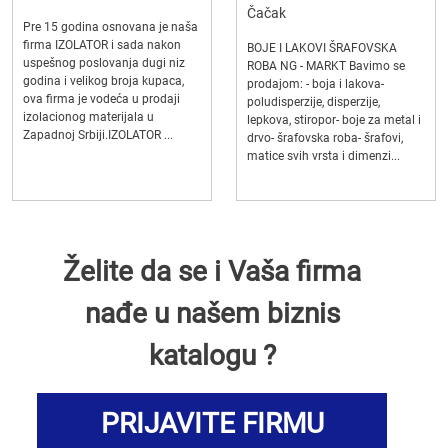
Čačak
Pre 15 godina osnovana je naša
firma IZOLATOR i sada nakon
BOJE I LAKOVI ŠRAFOVSKA
uspešnog poslovanja dugi niz
ROBA NG - MARKT Bavimo se
godina i velikog broja kupaca,
prodajom: - boja i lakova-
ova firma je vodeća u prodaji
poludisperzije, disperzije,
izolacionog materijala u
lepkova, stiropor- boje za metal i
Zapadnoj Srbiji.IZOLATOR ...
drvo- šrafovska roba- šrafovi,
matice svih vrsta i dimenzi...
Želite da se i Vaša firma
nađe u našem biznis
katalogu ?
PRIJAVITE FIRMU