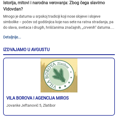
Istorija, mitovi i narodna verovanja: Zbog čega slavimo
Vidovdan?
Mnogo je datuma u srpskoj tradiciji koji nose slojeve i slojeve
simbolike – počev od godišnjica koje nas sete na ratna stradanja, pa
do slava, svetaca i drugih, hrišćanima značajnih, „crvenih“ datuma....
Detaljnije...
IZDVAJAMO U AVGUSTU
VILA BOROVA I AGENCIJA MIROS
Jovanke Jeftanović 5, Zlatibor