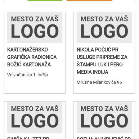
KARTONAŽERSKO
NIKOLA POČUČ PR
GRAFIČKA RADIONICA
USLUGE PRIPREME ZA
BOŽIĆ KARTONAŽA
ŠTAMPU LUK I PERO
MEDIA INĐIJA
Vojvođanska 1, Inđija
Milutina Milankovića 95