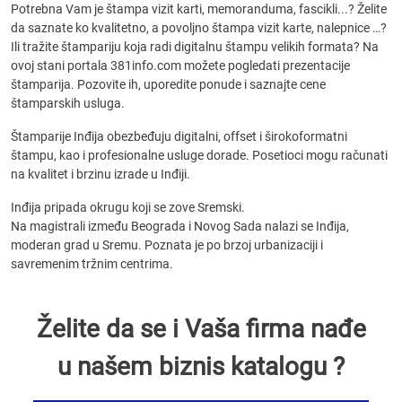
Potrebna Vam je štampa vizit karti, memoranduma, fascikli...? Želite
da saznate ko kvalitetno, a povoljno štampa vizit karte, nalepnice …?
Ili tražite štampariju koja radi digitalnu štampu velikih formata? Na
ovoj stani portala 381info.com možete pogledati prezentacije
štamparija. Pozovite ih, uporedite ponude i saznajte cene
štamparskih usluga.
Štamparije Inđija obezbeđuju digitalni, offset i širokoformatni
štampu, kao i profesionalne usluge dorade. Posetioci mogu računati
na kvalitet i brzinu izrade u Inđiji.
Inđija pripada okrugu koji se zove Sremski.
Na magistrali između Beograda i Novog Sada nalazi se Inđija,
moderan grad u Sremu. Poznata je po brzoj urbanizaciji i
savremenim tržnim centrima.
Želite da se i Vaša firma nađe
u našem biznis katalogu ?