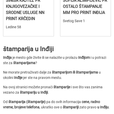
SINIŠA KAJTEZ PR
SOFIJA ALIMPIJEVIĆ PR
KNJIGOVEZAČKE I
OSTALO ŠTAMPANJE
SRODNE USLUGE NN
MM PRO PRINT INĐIJA
PRINT KRČEDIN
Svetog Save 1
Ledine 58
štamparija u Inđiji
Inđija
je mesto gde živite ili se nalazite u prolazu
Inđijom
i u potrazi
ste za
štamparijama
?
Ne morate pretraživati dalje za
štamparijom ili štamparijama
u
okolini
Inđije
jer ste na pravom mestu.
Na ovoj stranici možete pronaći
štamparije
i sve što vas zanima
vezano za
štampariju u Inđiji
.
Od
štamparija (štamparije)
pa do svih informacija
cene, radno
vreme, brojeve telefona
, ukratko sve o
štampariji
zato pravo
u Inđiju
.