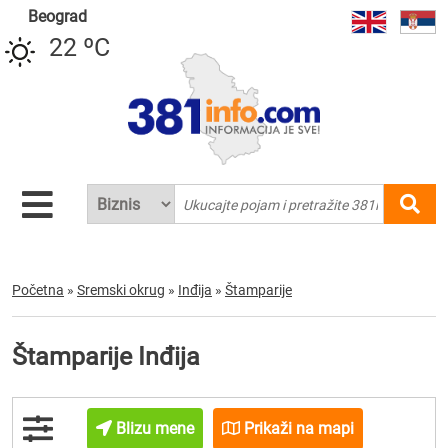
Beograd
22 ºC
Početna
»
Sremski okrug
»
Inđija
»
Štamparije
Štamparije Inđija
Blizu mene
Prikaži na mapi