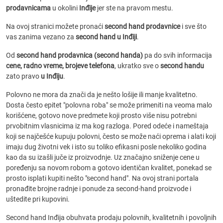
prodavnicama
u okolini
Inđije
jer ste na pravom mestu.
Na ovoj stranici možete pronaći
second hand prodavnice
i sve što
vas zanima vezano za
second hand u Inđiji
.
Od
second hand prodavnica (second handa)
pa do svih informacija
cene, radno vreme, brojeve telefona
, ukratko sve o
second handu
zato pravo
u Inđiju
.
Polovno ne mora da znači da je nešto lošije ili manje kvalitetno.
Dosta često epitet "polovna roba" se može primeniti na veoma malo
korišćene, gotovo nove predmete koji prosto više nisu potrebni
prvobitnim vlasnicima iz ma kog razloga. Pored odeće i nameštaja
koji se najčešće kupuju polovni, često se može naći oprema i alati koji
imaju dug životni vek i isto su toliko efikasni posle nekoliko godina
kao da su izašli juče iz proizvodnje. Uz značajno sniženje cene u
poređenju sa novom robom a gotovo identičan kvalitet, ponekad se
prosto isplati kupiti nešto "second hand". Na ovoj strani portala
pronađite brojne radnje i ponude za second-hand proizvode i
uštedite pri kupovini.
Second hand Inđija obuhvata prodaju polovnih, kvalitetnih i povoljnih