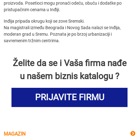
proizvoda. Posetioci mogu pronaći odeću, obuću i dodatke po
pristupačnim cenama u Inđiji.
Inđija pripada okrugu koji se zove Sremski.
Na magistrali između Beograda i Novog Sada nalazi se Inđija,
moderan grad u Sremu. Poznata je po brzoj urbanizaciji i
savremenim tržnim centrima.
Želite da se i Vaša firma nađe
u našem biznis katalogu ?
PRIJAVITE FIRMU
MAGAZIN