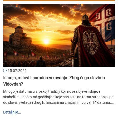
15.07.2026
Istorija, mitovi i narodna verovanja: Zbog čega slavimo
Vidovdan?
Mnogo je datuma u srpskoj tradiciji koji nose slojeve i slojeve
simbolike – počev od godišnjica koje nas sete na ratna stradanja, pa
do slava, svetaca i drugih, hrišćanima značajnih, „crvenih“ datuma....
Detaljnije...