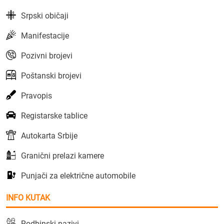
Srpski običaji
Manifestacije
Pozivni brojevi
Poštanski brojevi
Pravopis
Registarske tablice
Autokarta Srbije
Granični prelazi kamere
Punjači za električne automobile
INFO KUTAK
Rodbinski nazivi