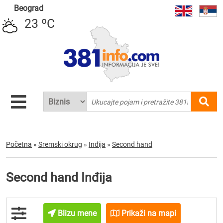
Beograd
23 ºC
Početna
»
Sremski okrug
»
Inđija
»
Second hand
Second hand Inđija
Blizu mene
Prikaži na mapi