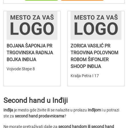
BOJANA ŠAPONJA PR
ZORICA VASILIĆ PR
TRGOVINSKA RADNJA
TRGOVINA POLOVNOM
BOJKA INĐIJA
ROBOM ŠIFONJER
SHOOP INĐIJA
Vojvode Stepe 8
Kralja Petra I 17
Second hand u Inđiji
Inđija
je mesto gde živite ili se nalazite u prolazu
Inđijom
i u potrazi
ste za
second hand prodavnicama
?
Ne morate pretraživati dalje za
second handom ili second hand