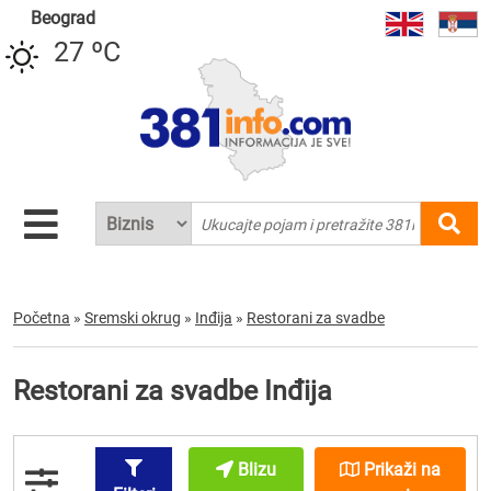
Beograd
27 ºC
Početna
»
Sremski okrug
»
Inđija
»
Restorani za svadbe
Restorani za svadbe Inđija
Blizu
Prikaži na