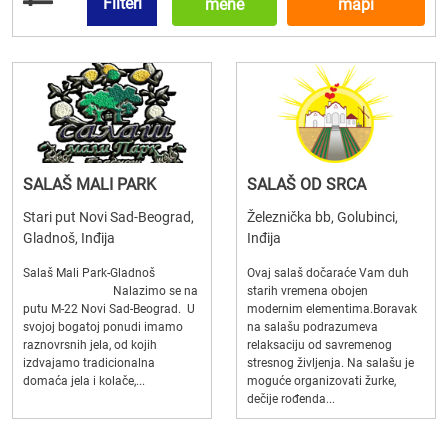
Filteri
mene
mapi
SALAŠ MALI PARK
SALAŠ OD SRCA
Stari put Novi Sad-Beograd,
Železnička bb, Golubinci,
Gladnoš, Inđija
Inđija
Salaš Mali Park-Gladnoš
Ovaj salaš dočaraće Vam duh
Nalazimo se na
starih vremena obojen
putu M-22 Novi Sad-Beograd. U
modernim elementima.Boravak
svojoj bogatoj ponudi imamo
na salašu podrazumeva
raznovrsnih jela, od kojih
relaksaciju od savremenog
izdvajamo tradicionalna
stresnog življenja. Na salašu je
domaća jela i kolače,...
moguće organizovati žurke,
dečije rođenda...