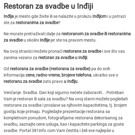
Restoran za svadbe u Inđiji
Inđija
je mesto gde živite ili se nalazite u prolazu
Inđijom
i u potrazi
ste za
restoranima za svadbe
?
Ne morate pretraživati dalje za
restoranom za svadbe ili restoranima
za svadbe
u okolini
Inđije
jer ste na pravom mestu.
Na ovoj stranici možete pronaći
restorane za svadbe
i sve što vas
zanima vezano za
restoran za svadbe u Inđiji
.
Od
restorana za svadbe (restorana za svadbe)
pa do svih
informacija
cene, radno vreme, brojeve telefona
, ukratko sve o
restoranu za svadbe
zato pravo
u Inđiju
.
Venčanje. Svadba. Dan koji sigurno nećete zaboraviti... Potreban
Vam je restoran ili sala za svadbu? Na ovoj starni možete pogledati
restorane za svadbe i proslave sa njihovim kapacitetima, tj. brojem
gostiju koje primaju. Pogledajte prezentacije restorana sa
kompletnom ponudom, fotografijama restorana dekorisanog za
svadbu, saznajte cene usluga, kao i kapacitete parkinga za goste
svadbe. Portal 381info.com Vam čestita i želi sve najlepše u