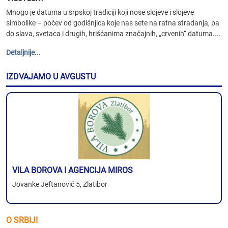
Mnogo je datuma u srpskoj tradiciji koji nose slojeve i slojeve
simbolike – počev od godišnjica koje nas sete na ratna stradanja, pa
do slava, svetaca i drugih, hrišćanima značajnih, „crvenih“ datuma....
Detaljnije...
IZDVAJAMO U AVGUSTU
VILA BOROVA I AGENCIJA MIROS
Jovanke Jeftanović 5, Zlatibor
O SRBIJI