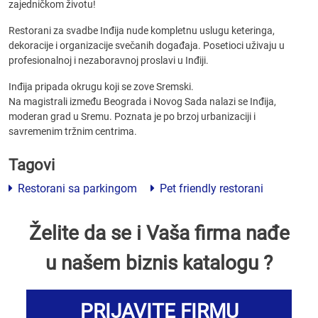
zajedničkom životu!
Restorani za svadbe Inđija nude kompletnu uslugu keteringa,
dekoracije i organizacije svečanih događaja. Posetioci uživaju u
profesionalnoj i nezaboravnoj proslavi u Inđiji.
Inđija pripada okrugu koji se zove Sremski.
Na magistrali između Beograda i Novog Sada nalazi se Inđija,
moderan grad u Sremu. Poznata je po brzoj urbanizaciji i
savremenim tržnim centrima.
Tagovi
Restorani sa parkingom
Pet friendly restorani
Želite da se i Vaša firma nađe
u našem biznis katalogu ?
PRIJAVITE FIRMU