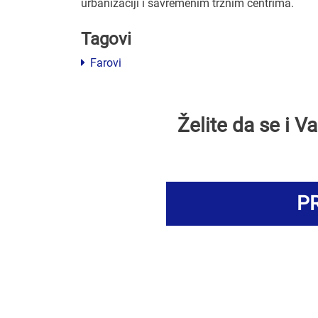
urbanizaciji i savremenim tržnim centrima.
Tagovi
Farovi
Želite da se i 
PR