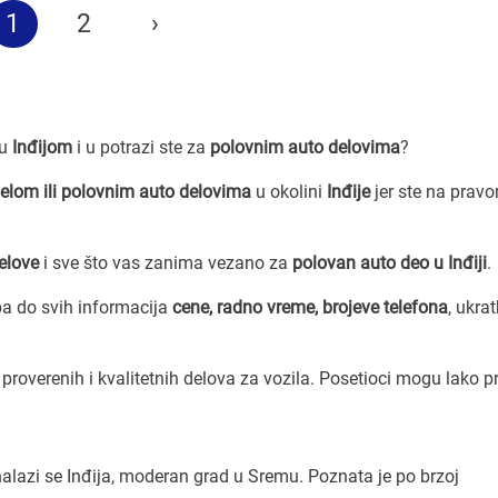
1
2
›
zu
Inđijom
i u potrazi ste za
polovnim auto delovima
?
elom ili polovnim auto delovima
u okolini
Inđije
jer ste na prav
elove
i sve što vas zanima vezano za
polovan auto deo u Inđiji
.
a do svih informacija
cene, radno vreme, brojeve telefona
, ukra
 proverenih i kvalitetnih delova za vozila. Posetioci mogu lako p
lazi se Inđija, moderan grad u Sremu. Poznata je po brzoj