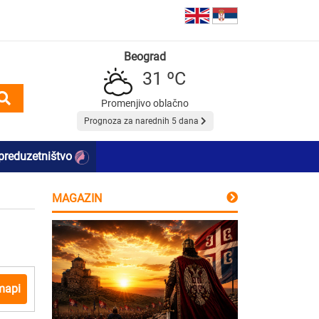
Beograd
31 ºC
Promenjivo oblačno
Prognoza za narednih 5 dana
preduzetništvo
MAGAZIN
mapi