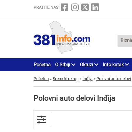
PRATITE NAS:
Početna
O Srbiji
Okruzi
Info kutak
Početna
»
Sremski okrug
»
Inđija
»
Polovni auto delovi
Polovni auto delovi Inđija