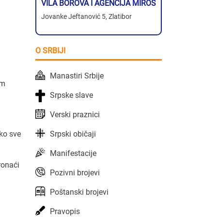
VILA BOROVA I AGENCIJA MIROS
Jovanke Jeftanović 5, Zlatibor
O SRBIJI
Manastiri Srbije
om
Srpske slave
Verski praznici
Srpski običaji
tko sve
Manifestacije
ronaći
Pozivni brojevi
Poštanski brojevi
Pravopis