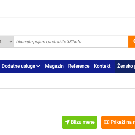
Dodatne usluge
Magazin
Reference
Kontakt
Žensko 
Blizu mene
Prikaži na 