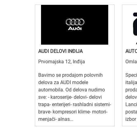
AUDI DELOVI INĐIJA
AUTO
Prvomajska 12, Inđija
Omla
Bavimo se prodajom polovnih
Speci
delova za AUDI modele
itali
automobila. Od delova nudimo
proda
sve: - karoserije- delovi- delovi
delov
trapa- enterijeri- rashladni sistemi-
Lanc
brave- kompresori klime- motori-
posta
menjači- alnas...
izbor