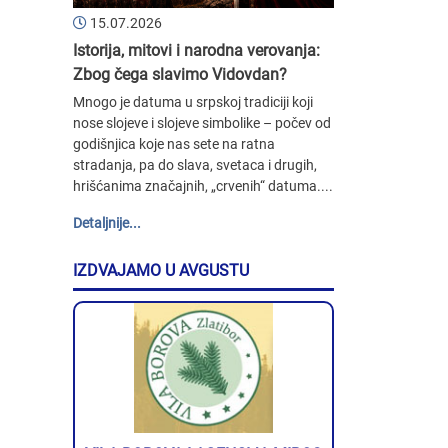
15.07.2026
Istorija, mitovi i narodna verovanja:
Zbog čega slavimo Vidovdan?
Mnogo je datuma u srpskoj tradiciji koji
nose slojeve i slojeve simbolike – počev od
godišnjica koje nas sete na ratna
stradanja, pa do slava, svetaca i drugih,
hrišćanima značajnih, „crvenih“ datuma....
Detaljnije...
IZDVAJAMO U AVGUSTU