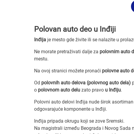
Polovan auto deo u Inđiji
Inđija
je mesto gde živite ili se nalazite u prola
Ne morate pretraživati dalje za
polovnim auto d
mestu.
Na ovoj stranici možete pronaći
polovne auto d
Od
polovnih auto delova (polovnog auto dela)
p
o
polovnom auto delu
zato pravo
u Inđiju
.
Polovni auto delovi Inđija nude širok asortiman
odgovarajuće komponente u Inđiji.
Inđija pripada okrugu koji se zove Sremski.
Na magistrali između Beograda i Novog Sada na