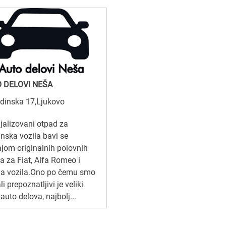
 DELOVI NEŠA
dinska 17,Ljukovo
jalizovani otpad za
janska vozila bavi se
jom originalnih polovnih
a za Fiat, Alfa Romeo i
ia vozila.Ono po čemu smo
li prepoznatljivi je veliki
 auto delova, najbolj...