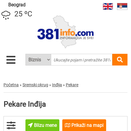
Beograd
25 ºC
Početna
»
Sremski okrug
»
Inđija
»
Pekare
Pekare Inđija
Blizu mene
Prikaži na mapi