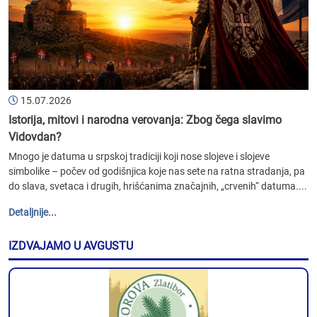
15.07.2026
Istorija, mitovi i narodna verovanja: Zbog čega slavimo
Vidovdan?
Mnogo je datuma u srpskoj tradiciji koji nose slojeve i slojeve
simbolike – počev od godišnjica koje nas sete na ratna stradanja, pa
do slava, svetaca i drugih, hrišćanima značajnih, „crvenih“ datuma....
Detaljnije...
IZDVAJAMO U AVGUSTU