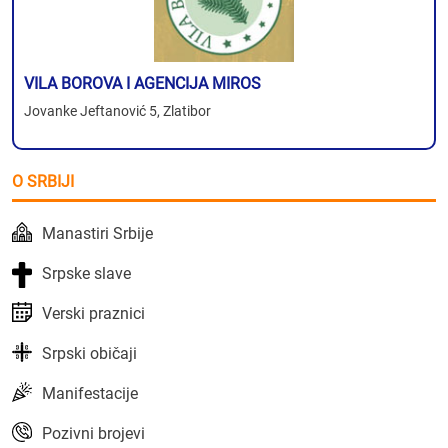
VILA BOROVA I AGENCIJA MIROS
Jovanke Jeftanović 5, Zlatibor
O SRBIJI
Manastiri Srbije
Srpske slave
Verski praznici
Srpski običaji
Manifestacije
Pozivni brojevi