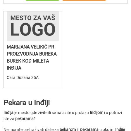
MARIJANA VELIKIĆ PR
PROIZVODNJA BUREKA
BUREK KOD MILETA
INĐIJA
Cara Dušana 35A
Pekara u Inđiji
Inđija
je mesto gde živite ili se nalazite u prolazu
Inđijom
i u potrazi
ste za
pekarama
?
Ne morate pretraživati dalje za
pekarom ili pekarama
u okolini
Inđije