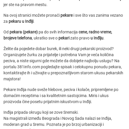
jer ste na pravom mestu.
Na ovoj stranici možete pronaći
pekare
i sve što vas zanima vezano
za
pekaru u Inđiji
.
Od
pekara (pekare)
pa do svih informacija
cene, radno vreme,
brojeve telefona
, ukratko sve o
pekari
zato pravo
u Inđiju
.
Želite da pojedete dobar burek, ili neki drugi pekarski proizvod?
Organizujete žurku za prijatelje i potrebna Vam je veća količina
peciva, a niste sigurni gde možete da dobijete najbolju uslugu? Na
portalu 381info.com pogledajte spisak i celokupnu ponudu pekara,
kontaktirajte ih i uživajte u prepoznatljivom starom ukusu pekarskih
majstora!
Pekare Inđija nude sveže hlebove, peciva i kolače, pripremljene po
domaćim receptima i sa kvalitetnim sastojcima. Miris i ukus
proizvoda čine posetu prijatnim iskustvom u Inđiji.
Inđija pripada okrugu koji se zove Sremski.
Na magistrali između Beograda i Novog Sada nalazi se Inđija,
moderan grad u Sremu. Poznata je po brzoj urbanizaciji i