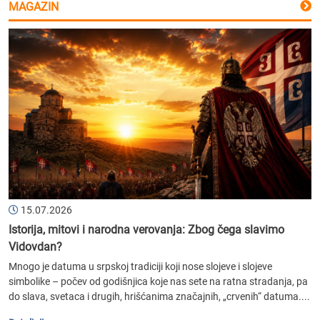
MAGAZIN
15.07.2026
Istorija, mitovi i narodna verovanja: Zbog čega slavimo
Vidovdan?
Mnogo je datuma u srpskoj tradiciji koji nose slojeve i slojeve
simbolike – počev od godišnjica koje nas sete na ratna stradanja, pa
do slava, svetaca i drugih, hrišćanima značajnih, „crvenih“ datuma....