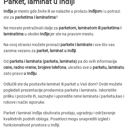
Parket, laminat u Inđiji
Inđija
je mesto gde živite ili se nalazite u prolazu
Inđijom
i u potrazi
ste za
parketima i laminatima
?
Ne morate pretraživati dalje za
parketom, laminatom ili parketima i
laminatima
u okolini
Inđije
jer ste na pravom mestu.
Na ovoj stranici možete pronaći
parkete i laminate
i sve što vas
zanima vezano za
parket, laminat u Inđiji
.
Od
parketa i laminata (parketa, laminata)
pa do svih informacija
cene, radno vreme, brojeve telefona
, ukratko sve o
parketu, laminatu
zato pravo
u Inđiju
.
Odlučili ste da postavite laminat ili parket u Vaš dom? Ovde možete
pogledati prezentacije prodavnica parketa i laminata. Iskoristite
priliku i pozovite ih, saznajte i uporedite cene laminata i parketa,kao i
rokove i način isporuke.
Parket i laminat Inđija obuhvata prodaju, ugradnju i održavanje
kvalitetnih podnih obloga. Posetioci mogu unaprediti izgled i
funkcionalnost prostora u Inđiji.