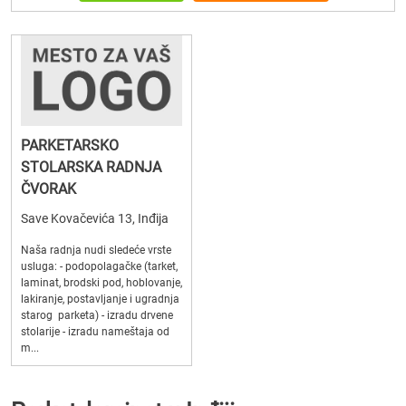
PARKETARSKO
STOLARSKA RADNJA
ČVORAK
Save Kovačevića 13, Inđija
Naša radnja nudi sledeće vrste
usluga: - podopolagačke (tarket,
laminat, brodski pod, hoblovanje,
lakiranje, postavljanje i ugradnja
starog parketa) - izradu drvene
stolarije - izradu nameštaja od
m...