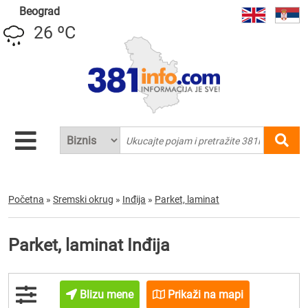
Beograd
26 ºC
Početna
»
Sremski okrug
»
Inđija
»
Parket, laminat
Parket, laminat Inđija
Blizu mene
Prikaži na mapi