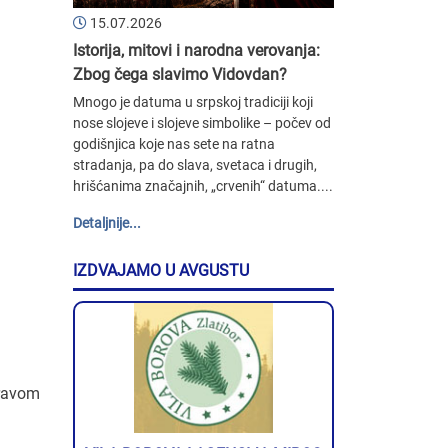
15.07.2026
Istorija, mitovi i narodna verovanja:
Zbog čega slavimo Vidovdan?
Mnogo je datuma u srpskoj tradiciji koji
nose slojeve i slojeve simbolike – počev od
godišnjica koje nas sete na ratna
stradanja, pa do slava, svetaca i drugih,
hrišćanima značajnih, „crvenih“ datuma....
Detaljnije...
IZDVAJAMO U AVGUSTU
pravom