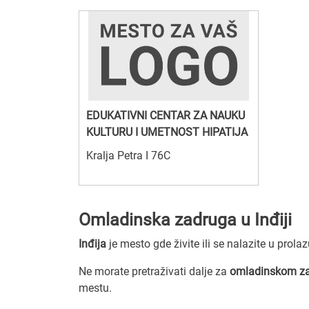
EDUKATIVNI CENTAR ZA NAUKU
KULTURU I UMETNOST HIPATIJA
Kralja Petra I 76C
Omladinska zadruga u Inđiji
Inđija
je mesto gde živite ili se nalazite u prola
Ne morate pretraživati dalje za
omladinskom za
mestu.