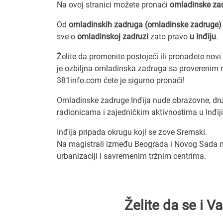
Na ovoj stranici možete pronaći
omladinske za
Od
omladinskih zadruga (omladinske zadruge)
sve o
omladinskoj zadruzi
zato pravo
u Inđiju
.
Želite da promenite postojeći ili pronađete no
je ozbiljna omladinska zadruga sa proverenim r
381info.com ćete je sigurno pronaći!
Omladinske zadruge Inđija nude obrazovne, druš
radionicama i zajedničkim aktivnostima u Inđiji
Inđija pripada okrugu koji se zove Sremski.
Na magistrali između Beograda i Novog Sada na
urbanizaciji i savremenim tržnim centrima.
Želite da se i 