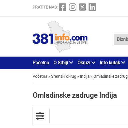
PRATITE NAS:
Početna
O Srbiji
Okruzi
Info kutak
Početna
»
Sremski okrug
»
Inđija
»
Omladinske zadrug
Omladinske zadruge Inđija