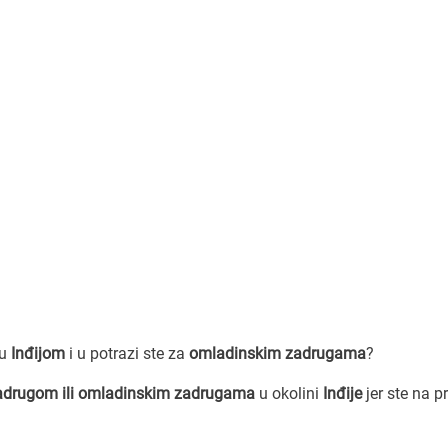
zu
Inđijom
i u potrazi ste za
omladinskim zadrugama
?
drugom ili omladinskim zadrugama
u okolini
Inđije
jer ste na 