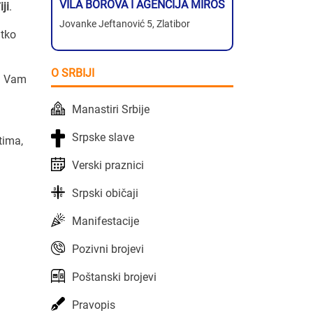
VILA BOROVA I AGENCIJA MIROS
ji
.
Jovanke Jeftanović 5, Zlatibor
atko
O SRBIJI
na Vam
Manastiri Srbije
Srpske slave
tima,
Verski praznici
Srpski običaji
Manifestacije
Pozivni brojevi
Poštanski brojevi
Pravopis