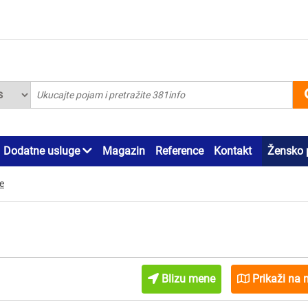
Dodatne usluge
Magazin
Reference
Kontakt
Žensko 
e
Blizu mene
Prikaži na 