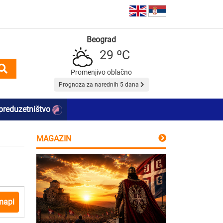
Beograd
29 ºC
Promenjivo oblačno
Prognoza za narednih 5 dana
preduzetništvo
MAGAZIN
mapi