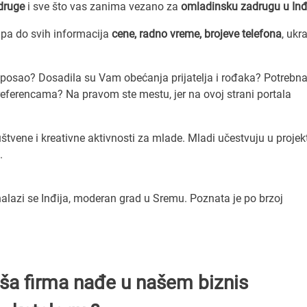
druge
i sve što vas zanima vezano za
omladinsku zadrugu u Inđi
pa do svih informacija
cene, radno vreme, brojeve telefona
, ukr
vi posao? Dosadila su Vam obećanja prijatelja i rođaka? Potreb
eferencama? Na pravom ste mestu, jer na ovoj strani portala
tvene i kreativne aktivnosti za mlade. Mladi učestvuju u projek
.
lazi se Inđija, moderan grad u Sremu. Poznata je po brzoj
Vaša firma nađe u našem biznis