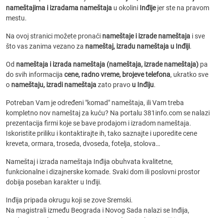
nameštajima i izradama nameštaja
u okolini
Inđije
jer ste na pravom
mestu.
Na ovoj stranici možete pronaći
nameštaje i izrade nameštaja
i sve
što vas zanima vezano za
nameštaj, izradu nameštaja u Inđiji
.
Od
nameštaja i izrada nameštaja (nameštaja, izrade nameštaja)
pa
do svih informacija
cene, radno vreme, brojeve telefona
, ukratko sve
o
nameštaju, izradi nameštaja
zato pravo
u Inđiju
.
Potreban Vam je određeni "komad" nameštaja, ili Vam treba
kompletno nov nameštaj za kuću? Na portalu 381info.com se nalazi
prezentacija firmi koje se bave prodajom i izradom nameštaja.
Iskoristite priliku i kontaktirajte ih, tako saznajte i uporedite cene
kreveta, ormara, troseda, dvoseda, fotelja, stolova…
Nameštaj i izrada nameštaja Inđija obuhvata kvalitetne,
funkcionalne i dizajnerske komade. Svaki dom ili poslovni prostor
dobija poseban karakter u Inđiji.
Inđija pripada okrugu koji se zove Sremski.
Na magistrali između Beograda i Novog Sada nalazi se Inđija,