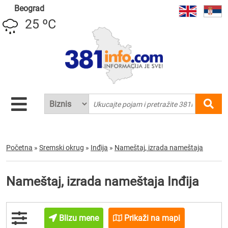
Beograd
25 ºC
Početna
»
Sremski okrug
»
Inđija
»
Nameštaj, izrada nameštaja
Nameštaj, izrada nameštaja Inđija
Blizu mene
Prikaži na mapi