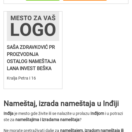
SAŠA ZDRAVKOVIĆ PR
PROIZVODNJA
OSTALOG NAMEŠTAJA
LANA INVEST BEŠKA
Kralja Petra I 16
Nameštaj, izrada nameštaja u Inđiji
Inđija
je mesto gde živite ili se nalazite u prolazu
Inđijom
i u potrazi
ste za
nameštajima i izradama nameštaja
?
Ne morate pretraživati dalje za
nameštajem, izradom nameštaja ili