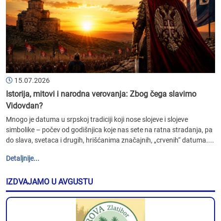
15.07.2026
Istorija, mitovi i narodna verovanja: Zbog čega slavimo
Vidovdan?
Mnogo je datuma u srpskoj tradiciji koji nose slojeve i slojeve
simbolike – počev od godišnjica koje nas sete na ratna stradanja, pa
do slava, svetaca i drugih, hrišćanima značajnih, „crvenih“ datuma....
Detaljnije...
IZDVAJAMO U AVGUSTU