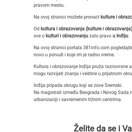
pravom mestu.
Na ovoj stranici možete pronaći
kulture i obraz
Od
kultura i obrazovanja (kulture i obrazovanja
sve o
kulturi i obrazovanju
zato pravo
u Inđiju
.
Na ovoj stranici portala 381info.com pogledajte 
novo u ponudi i koje im je radno vreme.
Kultura i obrazovanje Inđija pruža raznovrsne a
mogu razvijati znanja i veštine u prijatnom okruž
Inđija pripada okrugu koji se zove Sremski.
Na magistrali između Beograda i Novog Sada na
urbanizaciji i savremenim tržnim centrima.
Želite da se i 