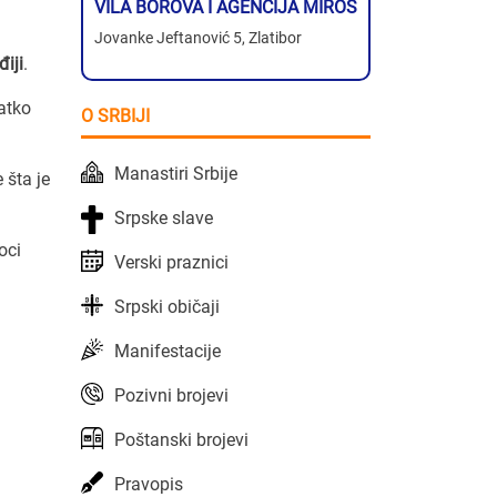
VILA BOROVA I AGENCIJA MIROS
Jovanke Jeftanović 5, Zlatibor
điji
.
ratko
O SRBIJI
Manastiri Srbije
 šta je
Srpske slave
oci
Verski praznici
Srpski običaji
Manifestacije
Pozivni brojevi
Poštanski brojevi
Pravopis