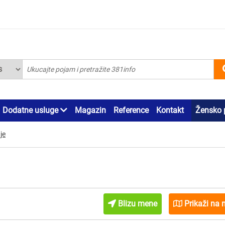
Dodatne usluge
Magazin
Reference
Kontakt
Žensko 
je
Blizu mene
Prikaži na 