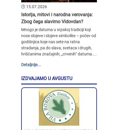
15.07.2026
Istorija, mitovi i narodna verovanja:
Zbog čega slavimo Vidovdan?
Mnogo je datuma u srpskoj tradiciji koji
nose slojeve i slojeve simbolike – počev od
godišnjica koje nas sete na ratna
stradanja, pa do slava, svetaca i drugih,
hrišćanima značajnih, „crvenih“ datuma....
Detaljnije...
IZDVAJAMO U AVGUSTU