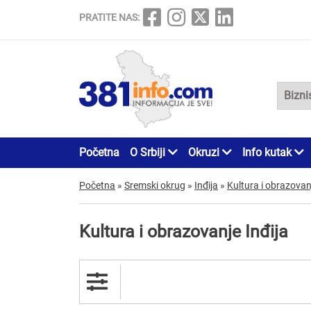
PRATITE NAS:
Početna
O Srbiji
Okruzi
Info kutak
Početna
»
Sremski okrug
»
Inđija
»
Kultura i obrazovan
Kultura i obrazovanje Inđija