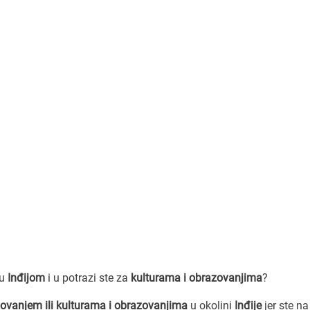
zu
Inđijom
i u potrazi ste za
kulturama i obrazovanjima
?
zovanjem ili kulturama i obrazovanjima
u okolini
Inđije
jer ste na