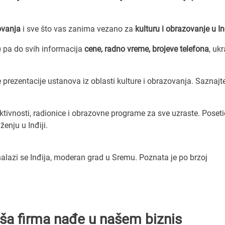
ovanja
i sve što vas zanima vezano za
kulturu i obrazovanje u In
)
pa do svih informacija
cene, radno vreme, brojeve telefona
, uk
prezentacije ustanova iz oblasti kulture i obrazovanja. Saznajte
ktivnosti, radionice i obrazovne programe za sve uzraste. Poseti
enju u Inđiji.
lazi se Inđija, moderan grad u Sremu. Poznata je po brzoj
Vaša firma nađe u našem biznis