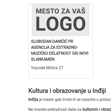
SLOBODAN DANIČIĆ PR
AGENCIJA ZA ESTRADNO-
MUZIČKU DELATNOST GIS NOVI
SLANKAMEN
Vojvode Mišića 27
Kultura i obrazovanje u Inđiji
Inđija
je mesto gde živite ili se nalazite u prola
Ne morate pretraživati dalje za
kulturom i obra