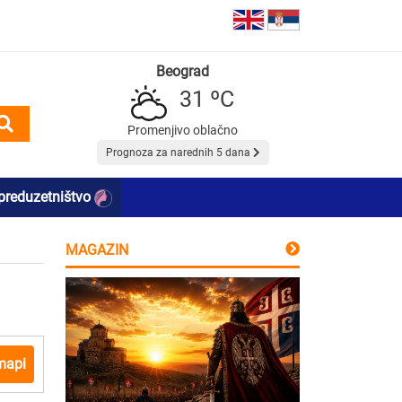
Beograd
31 ºC
Promenjivo oblačno
Prognoza za narednih 5 dana
preduzetništvo
MAGAZIN
mapi