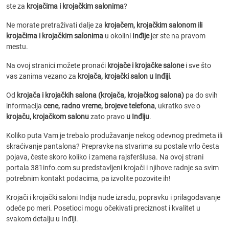
ste za
krojačima i krojačkim salonima
?
Ne morate pretraživati dalje za
krojačem, krojačkim salonom ili
krojačima i krojačkim salonima
u okolini
Inđije
jer ste na pravom
mestu.
Na ovoj stranici možete pronaći
krojače i krojačke salone
i sve što
vas zanima vezano za
krojača, krojački salon u Inđiji
.
Od
krojača i krojačkih salona (krojača, krojačkog salona)
pa do svih
informacija
cene, radno vreme, brojeve telefona
, ukratko sve o
krojaču, krojačkom salonu
zato pravo
u Inđiju
.
Koliko puta Vam je trebalo produžavanje nekog odevnog predmeta ili
skraćivanje pantalona? Prepravke na stvarima su postale vrlo česta
pojava, česte skoro koliko i zamena rajsferšlusa. Na ovoj strani
portala 381info.com su predstavljeni krojači i njihove radnje sa svim
potrebnim kontakt podacima, pa izvolite pozovite ih!
Krojači i krojački saloni Inđija nude izradu, popravku i prilagođavanje
odeće po meri. Posetioci mogu očekivati preciznost i kvalitet u
svakom detalju u Inđiji.