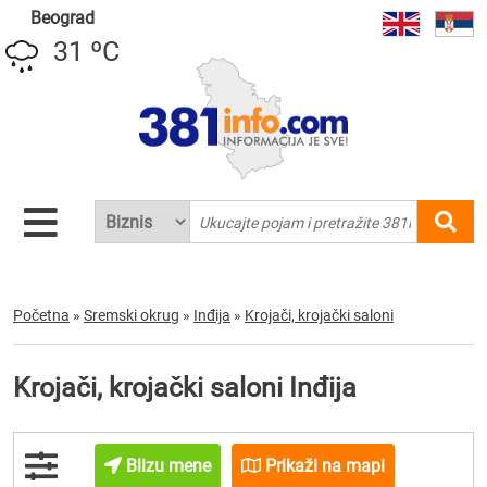
Beograd
31 ºC
Početna
»
Sremski okrug
»
Inđija
»
Krojači, krojački saloni
Krojači, krojački saloni Inđija
Blizu mene
Prikaži na mapi