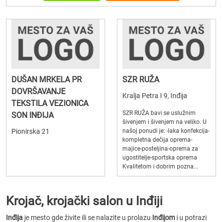
DUŠAN MRKELA PR
SZR RUŽA
DOVRŠAVANJE
Kralja Petra I 9, Inđija
TEKSTILA VEZIONICA
SZR RUŽA bavi se uslužnim
SON INĐIJA
šivenjem i šivenjem na veliko. U
Pionirska 21
našoj ponudi je: -laka konfekcija-
kompletna dečija oprema-
majice-posteljina-oprema za
ugostitelje-sportska oprema
Kvalitetom i dobrim pozna...
Krojač, krojački salon u Inđiji
Inđija
je mesto gde živite ili se nalazite u prolazu
Inđijom
i u potrazi