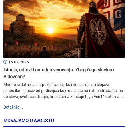
15.07.2026
Istorija, mitovi i narodna verovanja: Zbog čega slavimo
Vidovdan?
Mnogo je datuma u srpskoj tradiciji koji nose slojeve i slojeve
simbolike – počev od godišnjica koje nas sete na ratna stradanja, pa
do slava, svetaca i drugih, hrišćanima značajnih, „crvenih“ datuma....
Detaljnije...
IZDVAJAMO U AVGUSTU